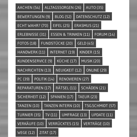
AACHEN
(54)
ALLTAGSSORGEN
(26)
AUTO
(35)
BEWERTUNGEN
(9)
BLOG
(52)
DATENSCHUTZ
(12)
ECHT WAHR?
(70)
EIFEL
(25)
ERASMUS
(21)
ERLEBNISSE
(31)
ESSEN & TRINKEN
(11)
FORUM
(14)
FOTOS
(18)
FUNDSTÜCKE
(20)
GELD
(45)
HANDWERK
(11)
INTERNET
(19)
KINDER
(15)
KUNDENSERVICE
(9)
KÜCHE
(17)
MUSIK
(20)
NACHRICHTEN
(13)
NEUIGKEIT
(12)
ONLINE
(29)
PC
(39)
POLITIK
(14)
RENOVIEREN
(27)
REPARATUREN
(17)
RÄTSEL
(11)
SCHÄDEN
(21)
SICHERHEIT
(12)
SPANIEN
(17)
TAEUR
(23)
TANZEN
(10)
TANZEN INTERN
(10)
TSG.SCHMIDT
(57)
TURNIER
(35)
TV
(11)
UMFRAGE
(13)
UPDATE
(11)
VERKÄUFE
(10)
VERRÜCKTES
(15)
VERTRÄGE
(10)
WEGE
(12)
ZITAT
(17)