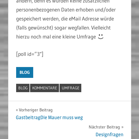
ändern, denn es würden keine zusätzlichen
personenbezogenen Daten erhoben und/oder
gespeichert werden, die eMail Adresse würde
(falls gewünscht) sogar wegfallen. Vielleicht
hierzu noch mal eine kleine Umfrage
[poll id=”3″]
BLOG
BLOG
KOMMENTARE
UMFRAGE
Beitragsnavigation
Vorheriger Beitrag
GastbeitragDie Mauer muss weg
Nächster Beitrag
Designfragen