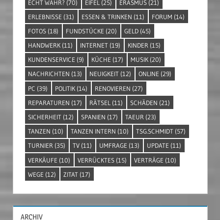
ECHT WAHR?
(70)
EIFEL
(25)
ERASMUS
(21)
ERLEBNISSE
(31)
ESSEN & TRINKEN
(11)
FORUM
(14)
FOTOS
(18)
FUNDSTÜCKE
(20)
GELD
(45)
HANDWERK
(11)
INTERNET
(19)
KINDER
(15)
KUNDENSERVICE
(9)
KÜCHE
(17)
MUSIK
(20)
NACHRICHTEN
(13)
NEUIGKEIT
(12)
ONLINE
(29)
PC
(39)
POLITIK
(14)
RENOVIEREN
(27)
REPARATUREN
(17)
RÄTSEL
(11)
SCHÄDEN
(21)
SICHERHEIT
(12)
SPANIEN
(17)
TAEUR
(23)
TANZEN
(10)
TANZEN INTERN
(10)
TSG.SCHMIDT
(57)
TURNIER
(35)
TV
(11)
UMFRAGE
(13)
UPDATE
(11)
VERKÄUFE
(10)
VERRÜCKTES
(15)
VERTRÄGE
(10)
WEGE
(12)
ZITAT
(17)
ARCHIV