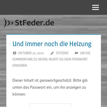
Zum
Inhalt
Menü
StFeder.de
springen
Und immer noch die Heizung
OKTOBER 22, 2021
STFEDER
UM DIE
KOMMENTARE ZU SEHEN, MUSST DU DEIN PASSWORT
EINGEBEN.
Dieser Inhalt ist passwortgeschützt. Bitte gib
unten das Passwort ein, um ihn anzeigen zu
können.