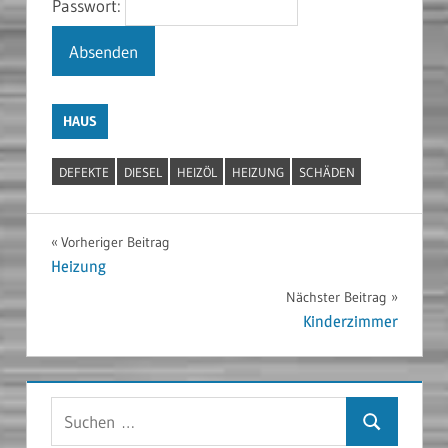
Passwort:
HAUS
DEFEKTE
DIESEL
HEIZÖL
HEIZUNG
SCHÄDEN
Beitragsnavigation
Vorheriger Beitrag
Heizung
Nächster Beitrag
Kinderzimmer
Suchen
Suchen
nach: