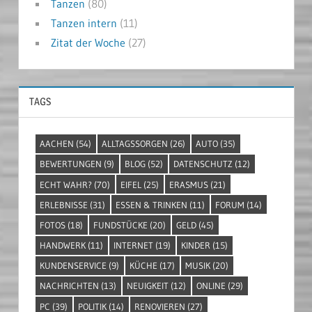
Tanzen
(80)
Tanzen intern
(11)
Zitat der Woche
(27)
TAGS
AACHEN
(54)
ALLTAGSSORGEN
(26)
AUTO
(35)
BEWERTUNGEN
(9)
BLOG
(52)
DATENSCHUTZ
(12)
ECHT WAHR?
(70)
EIFEL
(25)
ERASMUS
(21)
ERLEBNISSE
(31)
ESSEN & TRINKEN
(11)
FORUM
(14)
FOTOS
(18)
FUNDSTÜCKE
(20)
GELD
(45)
HANDWERK
(11)
INTERNET
(19)
KINDER
(15)
KUNDENSERVICE
(9)
KÜCHE
(17)
MUSIK
(20)
NACHRICHTEN
(13)
NEUIGKEIT
(12)
ONLINE
(29)
PC
(39)
POLITIK
(14)
RENOVIEREN
(27)