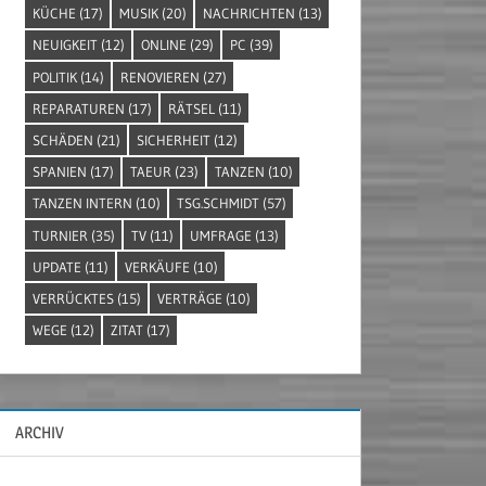
KÜCHE
(17)
MUSIK
(20)
NACHRICHTEN
(13)
NEUIGKEIT
(12)
ONLINE
(29)
PC
(39)
POLITIK
(14)
RENOVIEREN
(27)
REPARATUREN
(17)
RÄTSEL
(11)
SCHÄDEN
(21)
SICHERHEIT
(12)
SPANIEN
(17)
TAEUR
(23)
TANZEN
(10)
TANZEN INTERN
(10)
TSG.SCHMIDT
(57)
TURNIER
(35)
TV
(11)
UMFRAGE
(13)
UPDATE
(11)
VERKÄUFE
(10)
VERRÜCKTES
(15)
VERTRÄGE
(10)
WEGE
(12)
ZITAT
(17)
ARCHIV