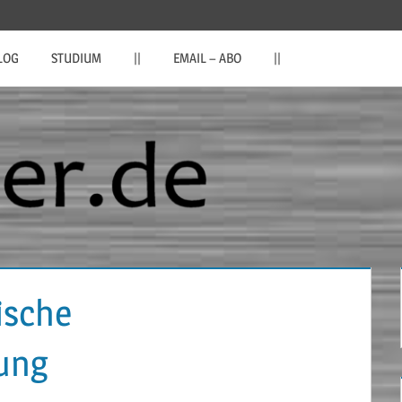
LOG
STUDIUM
||
EMAIL – ABO
||
ische
ung