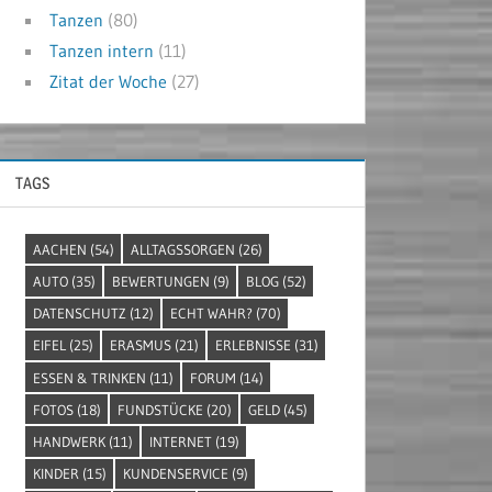
Tanzen
(80)
Tanzen intern
(11)
Zitat der Woche
(27)
TAGS
AACHEN
(54)
ALLTAGSSORGEN
(26)
AUTO
(35)
BEWERTUNGEN
(9)
BLOG
(52)
DATENSCHUTZ
(12)
ECHT WAHR?
(70)
EIFEL
(25)
ERASMUS
(21)
ERLEBNISSE
(31)
ESSEN & TRINKEN
(11)
FORUM
(14)
FOTOS
(18)
FUNDSTÜCKE
(20)
GELD
(45)
HANDWERK
(11)
INTERNET
(19)
KINDER
(15)
KUNDENSERVICE
(9)