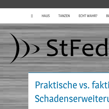
Zum
StFeder.de
Inhalt
||
HAUS
TANZEN
ECHT WAHR?
B
springen
Praktische vs. fakt
Schadenserweiter