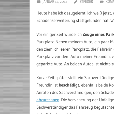
JANUAR 12, 2012
STFEDER
KOMM
Heute habe ich dazugelernt. Ich weiß jetzt,
Schadenserweiterung stattgefunden hat. Wa
Vor einiger Zeit wurde ich
Zeuge eines Par
Parkplatz. Neben meinem Auto, ein paar Met
den ziemlich leeren Parkplatz, die Fahrerin
Parkplatz vor dem Auto meiner Freundin, ve
geparkte Auto. An beiden Autos ist nichts 
Kurze Zeit später stellt ein Sachverständi
Freundin ist
beschädigt
, ebenfalls beide K
Anraten des Sachverständigen, den Schaden
abzurechnen
. Die Versicherung der Unfallg
Sachverständiger das Fahrzeug begutachtet