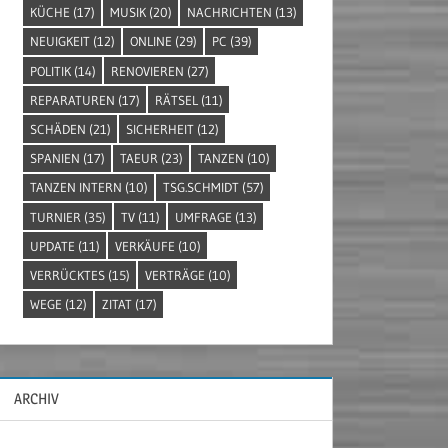
KÜCHE
(17)
MUSIK
(20)
NACHRICHTEN
(13)
NEUIGKEIT
(12)
ONLINE
(29)
PC
(39)
POLITIK
(14)
RENOVIEREN
(27)
REPARATUREN
(17)
RÄTSEL
(11)
SCHÄDEN
(21)
SICHERHEIT
(12)
SPANIEN
(17)
TAEUR
(23)
TANZEN
(10)
TANZEN INTERN
(10)
TSG.SCHMIDT
(57)
TURNIER
(35)
TV
(11)
UMFRAGE
(13)
UPDATE
(11)
VERKÄUFE
(10)
VERRÜCKTES
(15)
VERTRÄGE
(10)
WEGE
(12)
ZITAT
(17)
ARCHIV