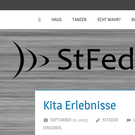
Zum
StFeder.de
Inhalt
||
HAUS
TANZEN
ECHT WAHR?
B
springen
Kita Erlebnisse
SEPTEMBER 10, 2023
STFEDER
EINGEBEN.