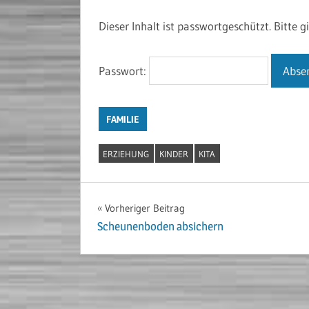
Dieser Inhalt ist passwortgeschützt. Bitte 
Passwort:
FAMILIE
ERZIEHUNG
KINDER
KITA
Beitragsnavigation
Vorheriger Beitrag
Scheunenboden absichern