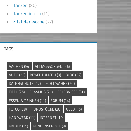
Tanzen
(80)
Tanzen intern
(11)
Zitat der Woche
(27)
TAGS
AACHEN
(54)
ALLTAGSSORGEN
(26)
AUTO
(35)
BEWERTUNGEN
(9)
BLOG
(52)
DATENSCHUTZ
(12)
ECHT WAHR?
(70)
EIFEL
(25)
ERASMUS
(21)
ERLEBNISSE
(31)
ESSEN & TRINKEN
(11)
FORUM
(14)
FOTOS
(18)
FUNDSTÜCKE
(20)
GELD
(45)
HANDWERK
(11)
INTERNET
(19)
KINDER
(15)
KUNDENSERVICE
(9)