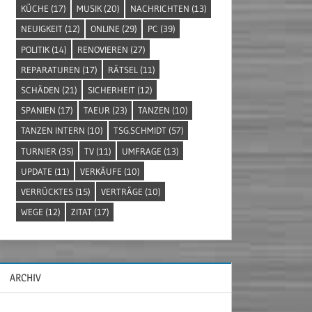
KÜCHE
(17)
MUSIK
(20)
NACHRICHTEN
(13)
NEUIGKEIT
(12)
ONLINE
(29)
PC
(39)
POLITIK
(14)
RENOVIEREN
(27)
REPARATUREN
(17)
RÄTSEL
(11)
SCHÄDEN
(21)
SICHERHEIT
(12)
SPANIEN
(17)
TAEUR
(23)
TANZEN
(10)
TANZEN INTERN
(10)
TSG.SCHMIDT
(57)
TURNIER
(35)
TV
(11)
UMFRAGE
(13)
UPDATE
(11)
VERKÄUFE
(10)
VERRÜCKTES
(15)
VERTRÄGE
(10)
WEGE
(12)
ZITAT
(17)
ARCHIV