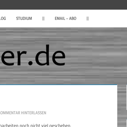
LOG
STUDIUM
||
EMAIL – ABO
||
KOMMENTAR HINTERLASSEN
arbeiten noch nicht viel geschehen.