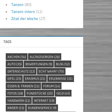
Tanzen
(80)
Tanzen intern
(11)
Zitat der Woche
(27)
TAGS
AACHEN
(54)
ALLTAGSSORGEN
(26)
AUTO
(35)
BEWERTUNGEN
(9)
BLOG
(52)
DATENSCHUTZ
(12)
ECHT WAHR?
(70)
EIFEL
(25)
ERASMUS
(21)
ERLEBNISSE
(31)
ESSEN & TRINKEN
(11)
FORUM
(14)
FOTOS
(18)
FUNDSTÜCKE
(20)
GELD
(45)
HANDWERK
(11)
INTERNET
(19)
KINDER
(15)
KUNDENSERVICE
(9)