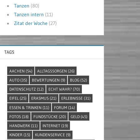
Tanzen
(80)
Tanzen intern
(11)
Zitat der Woche
(27)
TAGS
AACHEN
(54)
ALLTAGSSORGEN
(26)
AUTO
(35)
BEWERTUNGEN
(9)
BLOG
(52)
DATENSCHUTZ
(12)
ECHT WAHR?
(70)
EIFEL
(25)
ERASMUS
(21)
ERLEBNISSE
(31)
ESSEN & TRINKEN
(11)
FORUM
(14)
FOTOS
(18)
FUNDSTÜCKE
(20)
GELD
(45)
HANDWERK
(11)
INTERNET
(19)
KINDER
(15)
KUNDENSERVICE
(9)