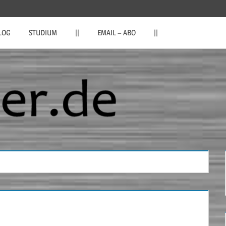
LOG
STUDIUM
||
EMAIL – ABO
||