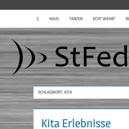
Zum
StFeder.de
Inhalt
||
HAUS
TANZEN
ECHT WAHR?
B
springen
SCHLAGWORT:
KITA
Kita Erlebnisse