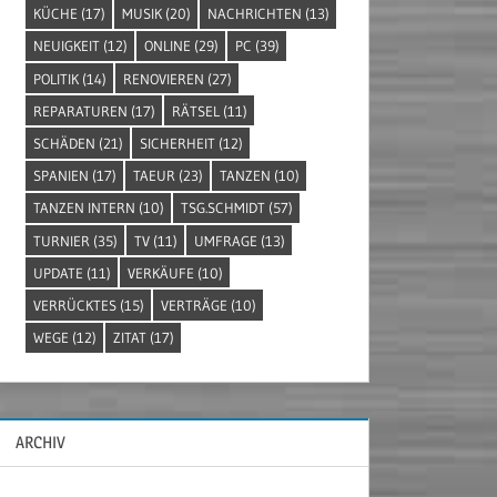
KÜCHE
(17)
MUSIK
(20)
NACHRICHTEN
(13)
NEUIGKEIT
(12)
ONLINE
(29)
PC
(39)
POLITIK
(14)
RENOVIEREN
(27)
REPARATUREN
(17)
RÄTSEL
(11)
SCHÄDEN
(21)
SICHERHEIT
(12)
SPANIEN
(17)
TAEUR
(23)
TANZEN
(10)
TANZEN INTERN
(10)
TSG.SCHMIDT
(57)
TURNIER
(35)
TV
(11)
UMFRAGE
(13)
UPDATE
(11)
VERKÄUFE
(10)
VERRÜCKTES
(15)
VERTRÄGE
(10)
WEGE
(12)
ZITAT
(17)
ARCHIV