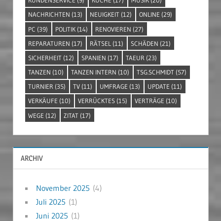
KUNDENSERVICE
(9)
KÜCHE
(17)
MUSIK
(20)
NACHRICHTEN
(13)
NEUIGKEIT
(12)
ONLINE
(29)
PC
(39)
POLITIK
(14)
RENOVIEREN
(27)
REPARATUREN
(17)
RÄTSEL
(11)
SCHÄDEN
(21)
SICHERHEIT
(12)
SPANIEN
(17)
TAEUR
(23)
TANZEN
(10)
TANZEN INTERN
(10)
TSG.SCHMIDT
(57)
TURNIER
(35)
TV
(11)
UMFRAGE
(13)
UPDATE
(11)
VERKÄUFE
(10)
VERRÜCKTES
(15)
VERTRÄGE
(10)
WEGE
(12)
ZITAT
(17)
ARCHIV
November 2025
(4)
Juli 2025
(1)
Juni 2025
(1)