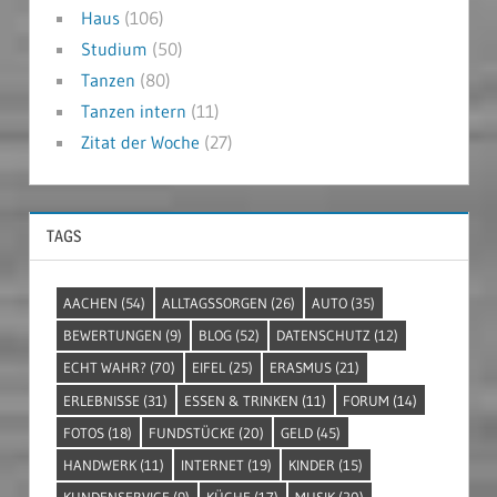
Haus
(106)
Studium
(50)
Tanzen
(80)
Tanzen intern
(11)
Zitat der Woche
(27)
TAGS
AACHEN
(54)
ALLTAGSSORGEN
(26)
AUTO
(35)
BEWERTUNGEN
(9)
BLOG
(52)
DATENSCHUTZ
(12)
ECHT WAHR?
(70)
EIFEL
(25)
ERASMUS
(21)
ERLEBNISSE
(31)
ESSEN & TRINKEN
(11)
FORUM
(14)
FOTOS
(18)
FUNDSTÜCKE
(20)
GELD
(45)
HANDWERK
(11)
INTERNET
(19)
KINDER
(15)