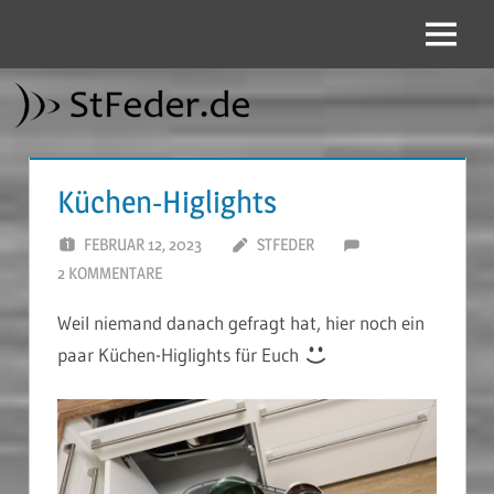
Zum
Inhalt
Menü
StFeder.de
springen
Küchen-Higlights
FEBRUAR 12, 2023
STFEDER
2 KOMMENTARE
Weil niemand danach gefragt hat, hier noch ein
paar Küchen-Higlights für Euch