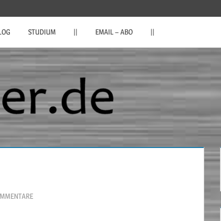
LOG
STUDIUM
||
EMAIL – ABO
||
OMMENTARE