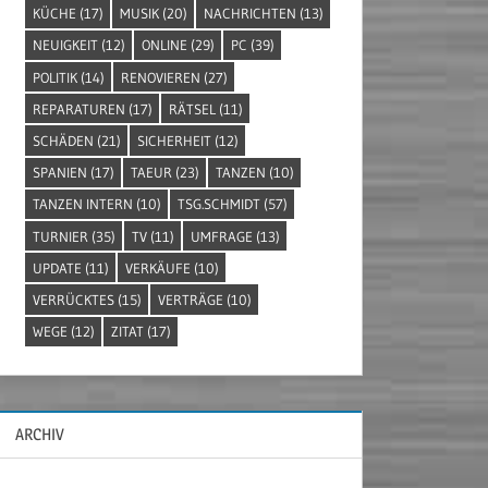
KÜCHE
(17)
MUSIK
(20)
NACHRICHTEN
(13)
NEUIGKEIT
(12)
ONLINE
(29)
PC
(39)
POLITIK
(14)
RENOVIEREN
(27)
REPARATUREN
(17)
RÄTSEL
(11)
SCHÄDEN
(21)
SICHERHEIT
(12)
SPANIEN
(17)
TAEUR
(23)
TANZEN
(10)
TANZEN INTERN
(10)
TSG.SCHMIDT
(57)
TURNIER
(35)
TV
(11)
UMFRAGE
(13)
UPDATE
(11)
VERKÄUFE
(10)
VERRÜCKTES
(15)
VERTRÄGE
(10)
WEGE
(12)
ZITAT
(17)
ARCHIV