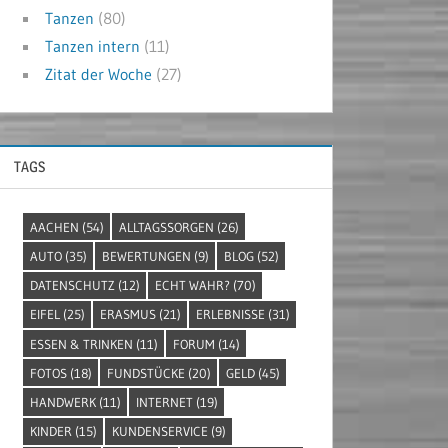
Tanzen
(80)
Tanzen intern
(11)
Zitat der Woche
(27)
TAGS
AACHEN
(54)
ALLTAGSSORGEN
(26)
AUTO
(35)
BEWERTUNGEN
(9)
BLOG
(52)
DATENSCHUTZ
(12)
ECHT WAHR?
(70)
EIFEL
(25)
ERASMUS
(21)
ERLEBNISSE
(31)
ESSEN & TRINKEN
(11)
FORUM
(14)
FOTOS
(18)
FUNDSTÜCKE
(20)
GELD
(45)
HANDWERK
(11)
INTERNET
(19)
KINDER
(15)
KUNDENSERVICE
(9)