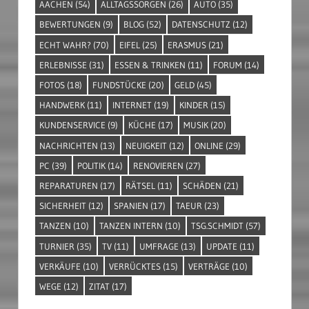
AACHEN
(54)
ALLTAGSSORGEN
(26)
AUTO
(35)
BEWERTUNGEN
(9)
BLOG
(52)
DATENSCHUTZ
(12)
ECHT WAHR?
(70)
EIFEL
(25)
ERASMUS
(21)
ERLEBNISSE
(31)
ESSEN & TRINKEN
(11)
FORUM
(14)
FOTOS
(18)
FUNDSTÜCKE
(20)
GELD
(45)
HANDWERK
(11)
INTERNET
(19)
KINDER
(15)
KUNDENSERVICE
(9)
KÜCHE
(17)
MUSIK
(20)
NACHRICHTEN
(13)
NEUIGKEIT
(12)
ONLINE
(29)
PC
(39)
POLITIK
(14)
RENOVIEREN
(27)
REPARATUREN
(17)
RÄTSEL
(11)
SCHÄDEN
(21)
SICHERHEIT
(12)
SPANIEN
(17)
TAEUR
(23)
TANZEN
(10)
TANZEN INTERN
(10)
TSG.SCHMIDT
(57)
TURNIER
(35)
TV
(11)
UMFRAGE
(13)
UPDATE
(11)
VERKÄUFE
(10)
VERRÜCKTES
(15)
VERTRÄGE
(10)
WEGE
(12)
ZITAT
(17)