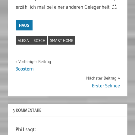
erzähl ich mal bei einer anderen Gelegenheit
HAUS
ALEXA
BOSCH
SMART HOME
Beitragsnavigation
Vorheriger Beitrag
Boostern
Nächster Beitrag
Erster Schnee
3 KOMMENTARE
Phil
sagt: