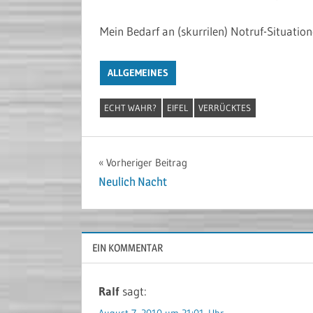
Mein Bedarf an (skurrilen) Notruf-Situatio
ALLGEMEINES
ECHT WAHR?
EIFEL
VERRÜCKTES
Beitragsnavigation
Vorheriger Beitrag
Neulich Nacht
EIN KOMMENTAR
Ralf
sagt:
August 7, 2010 um 21:01 Uhr