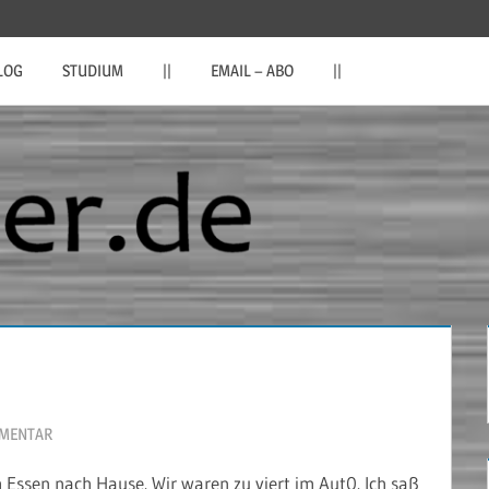
LOG
STUDIUM
||
EMAIL – ABO
||
MMENTAR
ssen nach Hause. Wir waren zu viert im Aut0. Ich saß