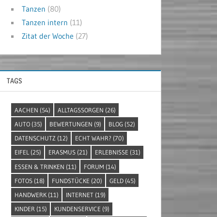
Tanzen
(80)
Tanzen intern
(11)
Zitat der Woche
(27)
TAGS
AACHEN
(54)
ALLTAGSSORGEN
(26)
AUTO
(35)
BEWERTUNGEN
(9)
BLOG
(52)
DATENSCHUTZ
(12)
ECHT WAHR?
(70)
EIFEL
(25)
ERASMUS
(21)
ERLEBNISSE
(31)
ESSEN & TRINKEN
(11)
FORUM
(14)
FOTOS
(18)
FUNDSTÜCKE
(20)
GELD
(45)
HANDWERK
(11)
INTERNET
(19)
KINDER
(15)
KUNDENSERVICE
(9)