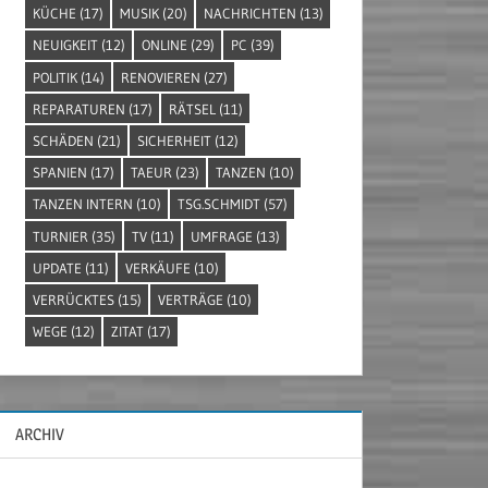
KÜCHE
(17)
MUSIK
(20)
NACHRICHTEN
(13)
NEUIGKEIT
(12)
ONLINE
(29)
PC
(39)
POLITIK
(14)
RENOVIEREN
(27)
REPARATUREN
(17)
RÄTSEL
(11)
SCHÄDEN
(21)
SICHERHEIT
(12)
SPANIEN
(17)
TAEUR
(23)
TANZEN
(10)
TANZEN INTERN
(10)
TSG.SCHMIDT
(57)
TURNIER
(35)
TV
(11)
UMFRAGE
(13)
UPDATE
(11)
VERKÄUFE
(10)
VERRÜCKTES
(15)
VERTRÄGE
(10)
WEGE
(12)
ZITAT
(17)
ARCHIV