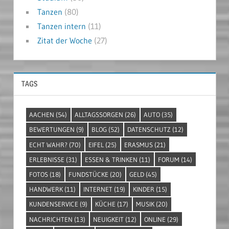
Tanzen
(80)
Tanzen intern
(11)
Zitat der Woche
(27)
TAGS
AACHEN
(54)
ALLTAGSSORGEN
(26)
AUTO
(35)
BEWERTUNGEN
(9)
BLOG
(52)
DATENSCHUTZ
(12)
ECHT WAHR?
(70)
EIFEL
(25)
ERASMUS
(21)
ERLEBNISSE
(31)
ESSEN & TRINKEN
(11)
FORUM
(14)
FOTOS
(18)
FUNDSTÜCKE
(20)
GELD
(45)
HANDWERK
(11)
INTERNET
(19)
KINDER
(15)
KUNDENSERVICE
(9)
KÜCHE
(17)
MUSIK
(20)
NACHRICHTEN
(13)
NEUIGKEIT
(12)
ONLINE
(29)