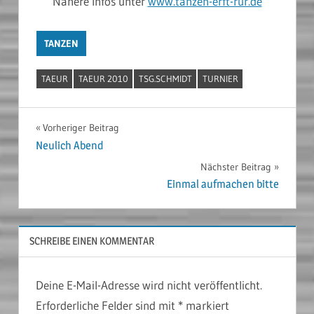
Nähere Infos unter
www.tanzen-erft-rur.de
TANZEN
TAEUR
TAEUR 2010
TSG.SCHMIDT
TURNIER
Beitragsnavigation
Vorheriger Beitrag
Neulich Abend
Nächster Beitrag
Einmal aufmachen bitte
SCHREIBE EINEN KOMMENTAR
Deine E-Mail-Adresse wird nicht veröffentlicht.
Erforderliche Felder sind mit
*
markiert