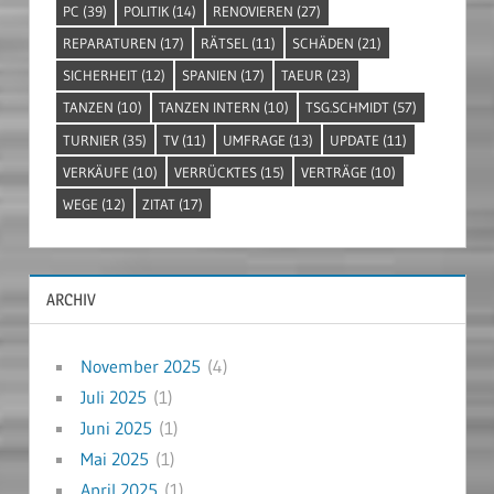
PC
(39)
POLITIK
(14)
RENOVIEREN
(27)
REPARATUREN
(17)
RÄTSEL
(11)
SCHÄDEN
(21)
SICHERHEIT
(12)
SPANIEN
(17)
TAEUR
(23)
TANZEN
(10)
TANZEN INTERN
(10)
TSG.SCHMIDT
(57)
TURNIER
(35)
TV
(11)
UMFRAGE
(13)
UPDATE
(11)
VERKÄUFE
(10)
VERRÜCKTES
(15)
VERTRÄGE
(10)
WEGE
(12)
ZITAT
(17)
ARCHIV
November 2025
(4)
Juli 2025
(1)
Juni 2025
(1)
Mai 2025
(1)
April 2025
(1)