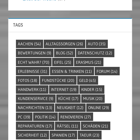
TAGS
AACHEN
(54)
ALLTAGSSORGEN
(26)
AUTO
(35)
BEWERTUNGEN
(9)
BLOG
(52)
DATENSCHUTZ
(12)
ECHT WAHR?
(70)
EIFEL
(25)
ERASMUS
(21)
ERLEBNISSE
(31)
ESSEN & TRINKEN
(11)
FORUM
(14)
FOTOS
(18)
FUNDSTÜCKE
(20)
GELD
(45)
HANDWERK
(11)
INTERNET
(19)
KINDER
(15)
KUNDENSERVICE
(9)
KÜCHE
(17)
MUSIK
(20)
NACHRICHTEN
(13)
NEUIGKEIT
(12)
ONLINE
(29)
PC
(39)
POLITIK
(14)
RENOVIEREN
(27)
REPARATUREN
(17)
RÄTSEL
(11)
SCHÄDEN
(21)
SICHERHEIT
(12)
SPANIEN
(17)
TAEUR
(23)