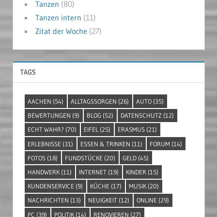
Tanzen
(80)
Tanzen intern
(11)
Zitat der Woche
(27)
TAGS
AACHEN
(54)
ALLTAGSSORGEN
(26)
AUTO
(35)
BEWERTUNGEN
(9)
BLOG
(52)
DATENSCHUTZ
(12)
ECHT WAHR?
(70)
EIFEL
(25)
ERASMUS
(21)
ERLEBNISSE
(31)
ESSEN & TRINKEN
(11)
FORUM
(14)
FOTOS
(18)
FUNDSTÜCKE
(20)
GELD
(45)
HANDWERK
(11)
INTERNET
(19)
KINDER
(15)
KUNDENSERVICE
(9)
KÜCHE
(17)
MUSIK
(20)
NACHRICHTEN
(13)
NEUIGKEIT
(12)
ONLINE
(29)
PC
(39)
POLITIK
(14)
RENOVIEREN
(27)