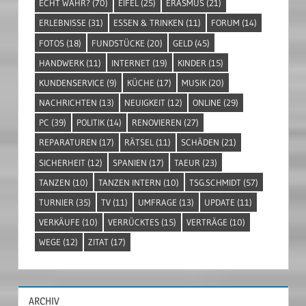
ECHT WAHR?
(70)
EIFEL
(25)
ERASMUS
(21)
ERLEBNISSE
(31)
ESSEN & TRINKEN
(11)
FORUM
(14)
FOTOS
(18)
FUNDSTÜCKE
(20)
GELD
(45)
HANDWERK
(11)
INTERNET
(19)
KINDER
(15)
KUNDENSERVICE
(9)
KÜCHE
(17)
MUSIK
(20)
NACHRICHTEN
(13)
NEUIGKEIT
(12)
ONLINE
(29)
PC
(39)
POLITIK
(14)
RENOVIEREN
(27)
REPARATUREN
(17)
RÄTSEL
(11)
SCHÄDEN
(21)
SICHERHEIT
(12)
SPANIEN
(17)
TAEUR
(23)
TANZEN
(10)
TANZEN INTERN
(10)
TSG.SCHMIDT
(57)
TURNIER
(35)
TV
(11)
UMFRAGE
(13)
UPDATE
(11)
VERKÄUFE
(10)
VERRÜCKTES
(15)
VERTRÄGE
(10)
WEGE
(12)
ZITAT
(17)
ARCHIV