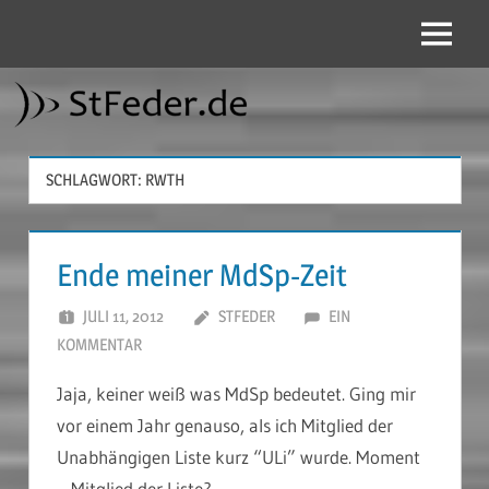
Zum
Inhalt
Menü
StFeder.de
springen
SCHLAGWORT:
RWTH
Ende meiner MdSp-Zeit
JULI 11, 2012
STFEDER
EIN
KOMMENTAR
Jaja, keiner weiß was MdSp bedeutet. Ging mir
vor einem Jahr genauso, als ich Mitglied der
Unabhängigen Liste kurz “ULi” wurde. Moment
– Mitglied der Liste?