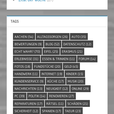
TAGS
AACHEN
(54)
ALLTAGSSORGEN
(26)
AUTO
(35)
BEWERTUNGEN
(9)
BLOG
(52)
DATENSCHUTZ
(12)
ECHT WAHR?
(70)
EIFEL
(25)
ERASMUS
(21)
ERLEBNISSE
(31)
ESSEN & TRINKEN
(11)
FORUM
(14)
FOTOS
(18)
FUNDSTÜCKE
(20)
GELD
(45)
HANDWERK
(11)
INTERNET
(19)
KINDER
(15)
KUNDENSERVICE
(9)
KÜCHE
(17)
MUSIK
(20)
NACHRICHTEN
(13)
NEUIGKEIT
(12)
ONLINE
(29)
PC
(39)
POLITIK
(14)
RENOVIEREN
(27)
REPARATUREN
(17)
RÄTSEL
(11)
SCHÄDEN
(21)
SICHERHEIT
(12)
SPANIEN
(17)
TAEUR
(23)