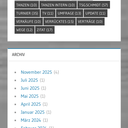
TANZEN
(10)
TANZEN INTERN
(10)
TSG.SCHMIDT
(57)
TURNIER
(35)
TV
(11)
UMFRAGE
(13)
UPDATE
(11)
VERKÄUFE
(10)
VERRÜCKTES
(15)
VERTRÄGE
(10)
WEGE
(12)
ZITAT
(17)
ARCHIV
November 2025
(4)
Juli 2025
(1)
Juni 2025
(1)
Mai 2025
(1)
April 2025
(1)
Januar 2025
(1)
März 2024
(1)
Februar 2024
(1)