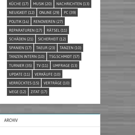
KÜCHE
(17)
MUSIK
(20)
NACHRICHTEN
(13)
NEUIGKEIT
(12)
ONLINE
(29)
PC
(39)
POLITIK
(14)
RENOVIEREN
(27)
REPARATUREN
(17)
RÄTSEL
(11)
SCHÄDEN
(21)
SICHERHEIT
(12)
SPANIEN
(17)
TAEUR
(23)
TANZEN
(10)
TANZEN INTERN
(10)
TSG.SCHMIDT
(57)
TURNIER
(35)
TV
(11)
UMFRAGE
(13)
UPDATE
(11)
VERKÄUFE
(10)
VERRÜCKTES
(15)
VERTRÄGE
(10)
WEGE
(12)
ZITAT
(17)
ARCHIV