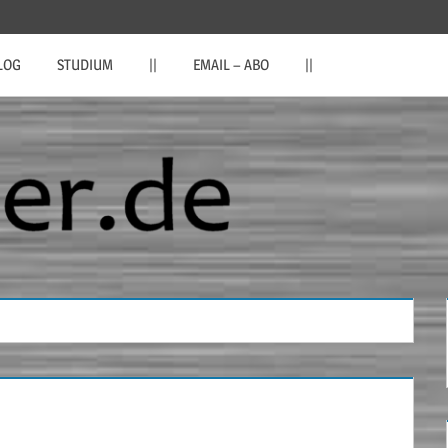
LOG
STUDIUM
||
EMAIL – ABO
||