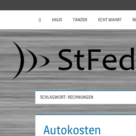
Zum
StFeder.de
Inhalt
||
HAUS
TANZEN
ECHT WAHR?
B
springen
SCHLAGWORT:
RECHNUNGEN
Autokosten