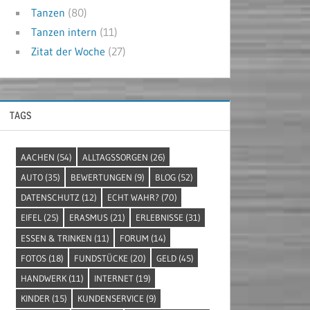
Tanzen
(80)
Tanzen intern
(11)
Zitat der Woche
(27)
TAGS
AACHEN
(54)
ALLTAGSSORGEN
(26)
AUTO
(35)
BEWERTUNGEN
(9)
BLOG
(52)
DATENSCHUTZ
(12)
ECHT WAHR?
(70)
EIFEL
(25)
ERASMUS
(21)
ERLEBNISSE
(31)
ESSEN & TRINKEN
(11)
FORUM
(14)
FOTOS
(18)
FUNDSTÜCKE
(20)
GELD
(45)
HANDWERK
(11)
INTERNET
(19)
KINDER
(15)
KUNDENSERVICE
(9)