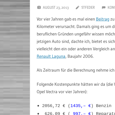
AUGUST 23, 2013
STFEDER
KOM
Vor vier Jahren gab es mal einen
Beitrag
zu 
Kilometer verursacht. Damals ging es um di
beruflichen Gründen ungefähr wissen möcht
jetzigen Auto sind, dachte ich, bietet es si
vielleicht den ein oder anderen Vergleich a
Renault Laguna
, Baujahr 2006.
Als Zeitraum für die Berechnung nehme ich 
Folgende Kostenpunkte hätten wir da (die
Opel Vectra vor vier Jahren):
2056,72 € (
1435,– €
) Benzin
626,09 € (
997,– €
) Reparat