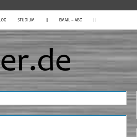
LOG
STUDIUM
||
EMAIL – ABO
||