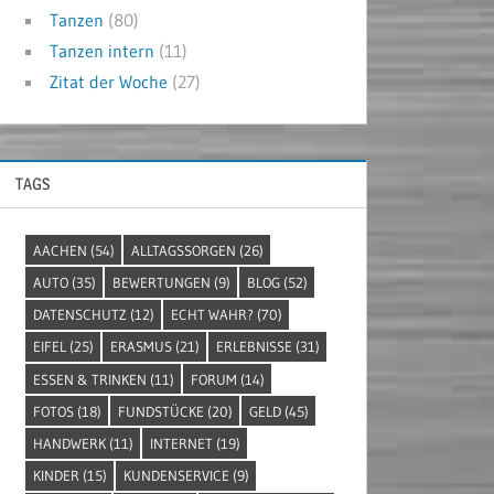
Tanzen
(80)
Tanzen intern
(11)
Zitat der Woche
(27)
TAGS
AACHEN
(54)
ALLTAGSSORGEN
(26)
AUTO
(35)
BEWERTUNGEN
(9)
BLOG
(52)
DATENSCHUTZ
(12)
ECHT WAHR?
(70)
EIFEL
(25)
ERASMUS
(21)
ERLEBNISSE
(31)
ESSEN & TRINKEN
(11)
FORUM
(14)
FOTOS
(18)
FUNDSTÜCKE
(20)
GELD
(45)
HANDWERK
(11)
INTERNET
(19)
KINDER
(15)
KUNDENSERVICE
(9)