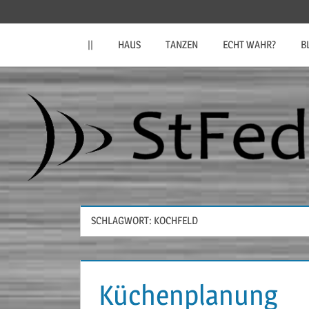
Zum
StFeder.de
Inhalt
||
HAUS
TANZEN
ECHT WAHR?
B
springen
SCHLAGWORT:
KOCHFELD
Küchenplanung