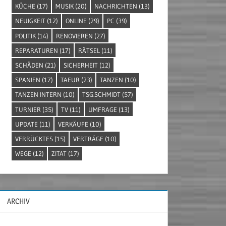
KÜCHE
(17)
MUSIK
(20)
NACHRICHTEN
(13)
NEUIGKEIT
(12)
ONLINE
(29)
PC
(39)
POLITIK
(14)
RENOVIEREN
(27)
REPARATUREN
(17)
RÄTSEL
(11)
SCHÄDEN
(21)
SICHERHEIT
(12)
SPANIEN
(17)
TAEUR
(23)
TANZEN
(10)
TANZEN INTERN
(10)
TSG.SCHMIDT
(57)
TURNIER
(35)
TV
(11)
UMFRAGE
(13)
UPDATE
(11)
VERKÄUFE
(10)
VERRÜCKTES
(15)
VERTRÄGE
(10)
WEGE
(12)
ZITAT
(17)
ARCHIV