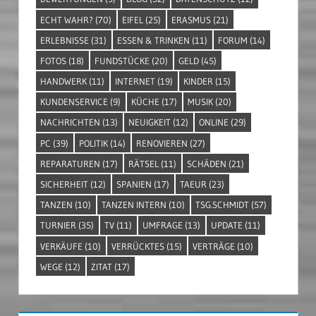
ECHT WAHR?
(70)
EIFEL
(25)
ERASMUS
(21)
ERLEBNISSE
(31)
ESSEN & TRINKEN
(11)
FORUM
(14)
FOTOS
(18)
FUNDSTÜCKE
(20)
GELD
(45)
HANDWERK
(11)
INTERNET
(19)
KINDER
(15)
KUNDENSERVICE
(9)
KÜCHE
(17)
MUSIK
(20)
NACHRICHTEN
(13)
NEUIGKEIT
(12)
ONLINE
(29)
PC
(39)
POLITIK
(14)
RENOVIEREN
(27)
REPARATUREN
(17)
RÄTSEL
(11)
SCHÄDEN
(21)
SICHERHEIT
(12)
SPANIEN
(17)
TAEUR
(23)
TANZEN
(10)
TANZEN INTERN
(10)
TSG.SCHMIDT
(57)
TURNIER
(35)
TV
(11)
UMFRAGE
(13)
UPDATE
(11)
VERKÄUFE
(10)
VERRÜCKTES
(15)
VERTRÄGE
(10)
WEGE
(12)
ZITAT
(17)