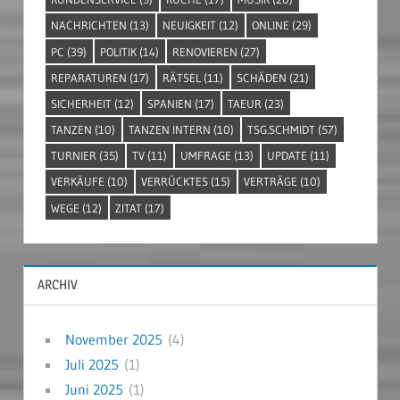
NACHRICHTEN
(13)
NEUIGKEIT
(12)
ONLINE
(29)
PC
(39)
POLITIK
(14)
RENOVIEREN
(27)
REPARATUREN
(17)
RÄTSEL
(11)
SCHÄDEN
(21)
SICHERHEIT
(12)
SPANIEN
(17)
TAEUR
(23)
TANZEN
(10)
TANZEN INTERN
(10)
TSG.SCHMIDT
(57)
TURNIER
(35)
TV
(11)
UMFRAGE
(13)
UPDATE
(11)
VERKÄUFE
(10)
VERRÜCKTES
(15)
VERTRÄGE
(10)
WEGE
(12)
ZITAT
(17)
ARCHIV
November 2025
(4)
Juli 2025
(1)
Juni 2025
(1)