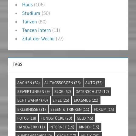
Haus
(106)
Studium
(50)
Tanzen
(80)
Tanzen intern
(11)
Zitat der Woche
(27)
TAGS
AACHEN
(54)
ALLTAGSSORGEN
(26)
AUTO
(35)
BEWERTUNGEN
(9)
BLOG
(52)
DATENSCHUTZ
(12)
ECHT WAHR?
(70)
EIFEL
(25)
ERASMUS
(21)
ERLEBNISSE
(31)
ESSEN & TRINKEN
(11)
FORUM
(14)
FOTOS
(18)
FUNDSTÜCKE
(20)
GELD
(45)
HANDWERK
(11)
INTERNET
(19)
KINDER
(15)
KUNDENSERVICE
(9)
KÜCHE
(17)
MUSIK
(20)