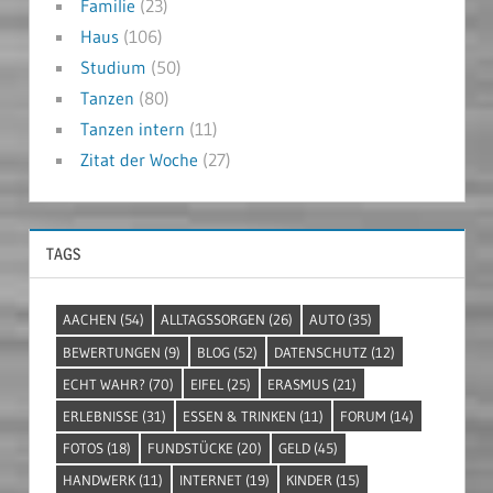
Familie
(23)
Haus
(106)
Studium
(50)
Tanzen
(80)
Tanzen intern
(11)
Zitat der Woche
(27)
TAGS
AACHEN
(54)
ALLTAGSSORGEN
(26)
AUTO
(35)
BEWERTUNGEN
(9)
BLOG
(52)
DATENSCHUTZ
(12)
ECHT WAHR?
(70)
EIFEL
(25)
ERASMUS
(21)
ERLEBNISSE
(31)
ESSEN & TRINKEN
(11)
FORUM
(14)
FOTOS
(18)
FUNDSTÜCKE
(20)
GELD
(45)
HANDWERK
(11)
INTERNET
(19)
KINDER
(15)