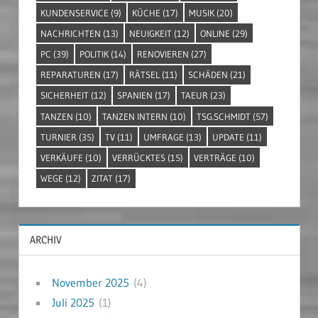
KUNDENSERVICE
(9)
KÜCHE
(17)
MUSIK
(20)
NACHRICHTEN
(13)
NEUIGKEIT
(12)
ONLINE
(29)
PC
(39)
POLITIK
(14)
RENOVIEREN
(27)
REPARATUREN
(17)
RÄTSEL
(11)
SCHÄDEN
(21)
SICHERHEIT
(12)
SPANIEN
(17)
TAEUR
(23)
TANZEN
(10)
TANZEN INTERN
(10)
TSG.SCHMIDT
(57)
TURNIER
(35)
TV
(11)
UMFRAGE
(13)
UPDATE
(11)
VERKÄUFE
(10)
VERRÜCKTES
(15)
VERTRÄGE
(10)
WEGE
(12)
ZITAT
(17)
ARCHIV
November 2025
(4)
Juli 2025
(1)