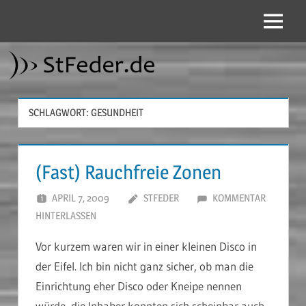
Zum
Inhalt
Menü
StFeder.de
springen
SCHLAGWORT:
GESUNDHEIT
(Fast) Rauchfreie Zonen
APRIL 7, 2009
STFEDER
KOMMENTAR
HINTERLASSEN
Vor kurzem waren wir in einer kleinen Disco in
der Eifel. Ich bin nicht ganz sicher, ob man die
Einrichtung eher Disco oder Kneipe nennen
würde, die Inhaber konnten sich scheinbar auch