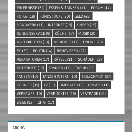
ERLEBNISSE
(31)
ESSEN & TRINKEN
(11)
FORUM
(14)
FOTOS
(18)
FUNDSTÜCKE
(20)
GELD
(45)
HANDWERK
(11)
INTERNET
(19)
KINDER
(15)
KUNDENSERVICE
(9)
KÜCHE
(17)
MUSIK
(20)
NACHRICHTEN
(13)
NEUIGKEIT
(12)
ONLINE
(29)
PC
(39)
POLITIK
(14)
RENOVIEREN
(27)
REPARATUREN
(17)
RÄTSEL
(11)
SCHÄDEN
(21)
SICHERHEIT
(12)
SPANIEN
(17)
TAEUR
(23)
TANZEN
(10)
TANZEN INTERN
(10)
TSG.SCHMIDT
(57)
TURNIER
(35)
TV
(11)
UMFRAGE
(13)
UPDATE
(11)
VERKÄUFE
(10)
VERRÜCKTES
(15)
VERTRÄGE
(10)
WEGE
(12)
ZITAT
(17)
ARCHIV