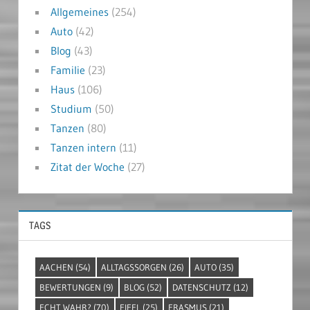
Allgemeines
(254)
Auto
(42)
Blog
(43)
Familie
(23)
Haus
(106)
Studium
(50)
Tanzen
(80)
Tanzen intern
(11)
Zitat der Woche
(27)
TAGS
AACHEN
(54)
ALLTAGSSORGEN
(26)
AUTO
(35)
BEWERTUNGEN
(9)
BLOG
(52)
DATENSCHUTZ
(12)
ECHT WAHR?
(70)
EIFEL
(25)
ERASMUS
(21)