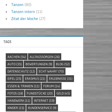
Tanzen
(80)
Tanzen intern
(11)
Zitat der Woche
(27)
TAGS
AACHEN
(54)
ALLTAGSSORGEN
(26)
AUTO
(35)
BEWERTUNGEN
(9)
BLOG
(52)
DATENSCHUTZ
(12)
ECHT WAHR?
(70)
EIFEL
(25)
ERASMUS
(21)
ERLEBNISSE
(31)
ESSEN & TRINKEN
(11)
FORUM
(14)
FOTOS
(18)
FUNDSTÜCKE
(20)
GELD
(45)
HANDWERK
(11)
INTERNET
(19)
KINDER
(15)
KUNDENSERVICE
(9)