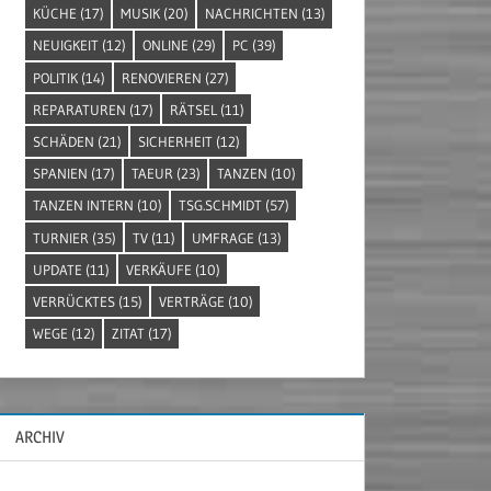
KÜCHE
(17)
MUSIK
(20)
NACHRICHTEN
(13)
NEUIGKEIT
(12)
ONLINE
(29)
PC
(39)
POLITIK
(14)
RENOVIEREN
(27)
REPARATUREN
(17)
RÄTSEL
(11)
SCHÄDEN
(21)
SICHERHEIT
(12)
SPANIEN
(17)
TAEUR
(23)
TANZEN
(10)
TANZEN INTERN
(10)
TSG.SCHMIDT
(57)
TURNIER
(35)
TV
(11)
UMFRAGE
(13)
UPDATE
(11)
VERKÄUFE
(10)
VERRÜCKTES
(15)
VERTRÄGE
(10)
WEGE
(12)
ZITAT
(17)
ARCHIV