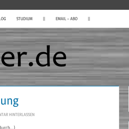
LOG
STUDIUM
||
EMAIL – ABO
||
sung
TAR HINTERLASSEN
ndurch…)