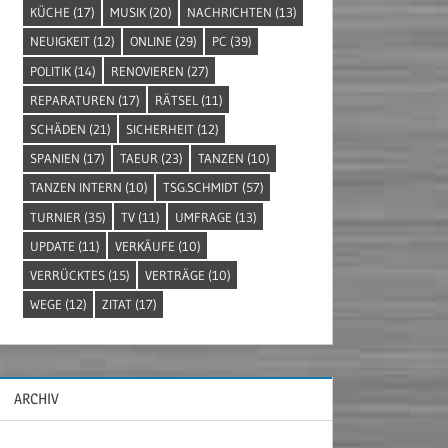
KÜCHE
(17)
MUSIK
(20)
NACHRICHTEN
(13)
NEUIGKEIT
(12)
ONLINE
(29)
PC
(39)
POLITIK
(14)
RENOVIEREN
(27)
REPARATUREN
(17)
RÄTSEL
(11)
SCHÄDEN
(21)
SICHERHEIT
(12)
SPANIEN
(17)
TAEUR
(23)
TANZEN
(10)
TANZEN INTERN
(10)
TSG.SCHMIDT
(57)
TURNIER
(35)
TV
(11)
UMFRAGE
(13)
UPDATE
(11)
VERKÄUFE
(10)
VERRÜCKTES
(15)
VERTRÄGE
(10)
WEGE
(12)
ZITAT
(17)
ARCHIV