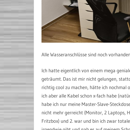
Alle Wasseranschlüsse sind noch vorhande
Ich hatte eigentlich von einem mega geni
geträumt. Das ist mir nicht gelungen, stat
richtig cool zu machen, hätte ich nochmal o
ich aber alle Kabel schon x-fach habe (nat
habe ich nur meine Master-Slave-Steckdosen
nicht mehr gerreicht (Monitor, 2 Laptops, 
Fritzbox) und 2. war und bin ich zwar total
irgendwie gibt und gab es auf meinem Schrei