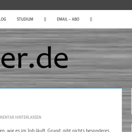
LOG
STUDIUM
||
EMAIL – ABO
||
MENTAR HINTERLASSEN
n, wie es im Job läuft. Grund: gibt nichts besonderes