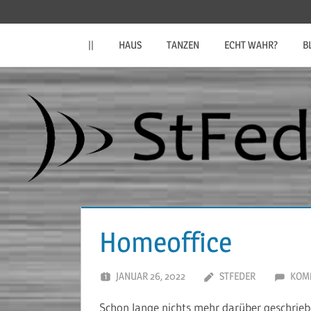
Zum
StFeder.de
Inhalt
||
HAUS
TANZEN
ECHT WAHR?
B
springen
Homeoffice
JANUAR 26, 2022
STFEDER
KOM
Schon lange nichts mehr darüber geschriebe