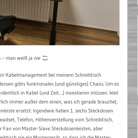
n – man weiß ja nie
alen Kabelmanagement bei meinem Schreibtisch
tdessen gibts funktionales (und günstiges) Chaos. Um es
rdentlich in Kabel (und Zeit…) investieren müssen. Weil
ürlich immer außer dem einen, was ich gerade brauche),
leiste ersetzt. Irgendwie haben 1. sechs Steckdosen
Headset, Telefon, Höhenverstellung vom Schreibtisch,
er Fan von Master-Slave Steckdosenleisten, aber
btisch nie ein Mastergerät, so dass ich die Master-