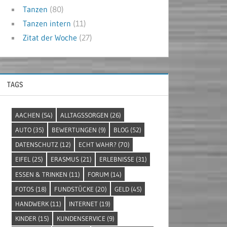
Tanzen
(80)
Tanzen intern
(11)
Zitat der Woche
(27)
TAGS
AACHEN
(54)
ALLTAGSSORGEN
(26)
AUTO
(35)
BEWERTUNGEN
(9)
BLOG
(52)
DATENSCHUTZ
(12)
ECHT WAHR?
(70)
EIFEL
(25)
ERASMUS
(21)
ERLEBNISSE
(31)
ESSEN & TRINKEN
(11)
FORUM
(14)
FOTOS
(18)
FUNDSTÜCKE
(20)
GELD
(45)
HANDWERK
(11)
INTERNET
(19)
KINDER
(15)
KUNDENSERVICE
(9)