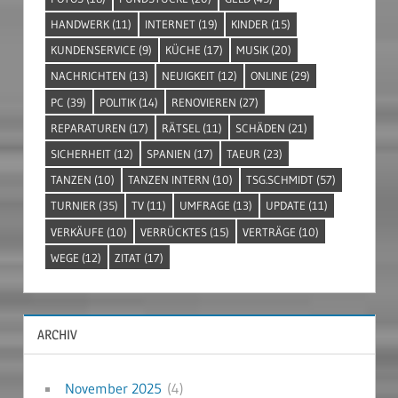
HANDWERK
(11)
INTERNET
(19)
KINDER
(15)
KUNDENSERVICE
(9)
KÜCHE
(17)
MUSIK
(20)
NACHRICHTEN
(13)
NEUIGKEIT
(12)
ONLINE
(29)
PC
(39)
POLITIK
(14)
RENOVIEREN
(27)
REPARATUREN
(17)
RÄTSEL
(11)
SCHÄDEN
(21)
SICHERHEIT
(12)
SPANIEN
(17)
TAEUR
(23)
TANZEN
(10)
TANZEN INTERN
(10)
TSG.SCHMIDT
(57)
TURNIER
(35)
TV
(11)
UMFRAGE
(13)
UPDATE
(11)
VERKÄUFE
(10)
VERRÜCKTES
(15)
VERTRÄGE
(10)
WEGE
(12)
ZITAT
(17)
ARCHIV
November 2025
(4)