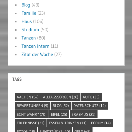
Blog
(43)
Familie
(23)
Haus
(106)
Studium
(50)
Tanzen
(80)
Tanzen intern
(11)
Zitat der Woche
(27)
TAGS
AACHEN
(54)
ALLTAGSSORGEN
(26)
AUTO
(35)
BEWERTUNGEN
(9)
BLOG
(52)
DATENSCHUTZ
(12)
ECHT WAHR?
(70)
EIFEL
(25)
ERASMUS
(21)
ERLEBNISSE
(31)
ESSEN & TRINKEN
(11)
FORUM
(14)
FOTOS
(18)
FUNDSTÜCKE
(20)
GELD
(45)