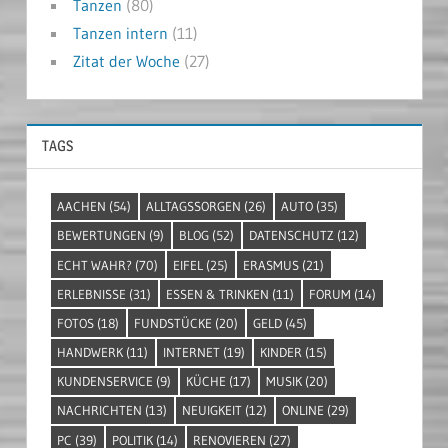
Tanzen
(80)
Tanzen intern
(11)
Zitat der Woche
(27)
TAGS
AACHEN
(54)
ALLTAGSSORGEN
(26)
AUTO
(35)
BEWERTUNGEN
(9)
BLOG
(52)
DATENSCHUTZ
(12)
ECHT WAHR?
(70)
EIFEL
(25)
ERASMUS
(21)
ERLEBNISSE
(31)
ESSEN & TRINKEN
(11)
FORUM
(14)
FOTOS
(18)
FUNDSTÜCKE
(20)
GELD
(45)
HANDWERK
(11)
INTERNET
(19)
KINDER
(15)
KUNDENSERVICE
(9)
KÜCHE
(17)
MUSIK
(20)
NACHRICHTEN
(13)
NEUIGKEIT
(12)
ONLINE
(29)
PC
(39)
POLITIK
(14)
RENOVIEREN
(27)