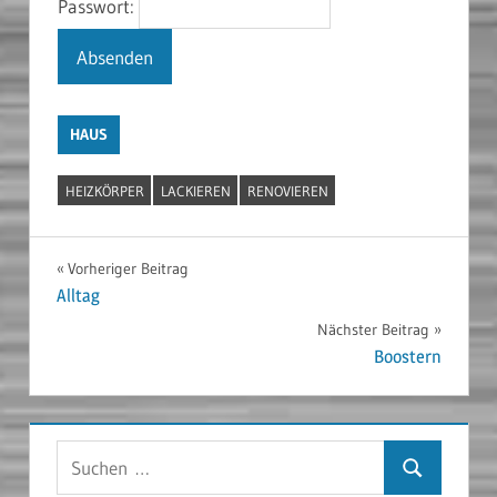
Passwort:
HAUS
HEIZKÖRPER
LACKIEREN
RENOVIEREN
Beitragsnavigation
Vorheriger Beitrag
Alltag
Nächster Beitrag
Boostern
Suchen
Suchen
nach: