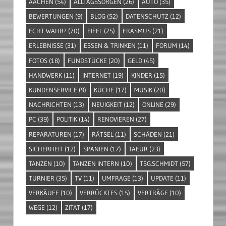
AACHEN
(54)
ALLTAGSSORGEN
(26)
AUTO
(35)
BEWERTUNGEN
(9)
BLOG
(52)
DATENSCHUTZ
(12)
ECHT WAHR?
(70)
EIFEL
(25)
ERASMUS
(21)
ERLEBNISSE
(31)
ESSEN & TRINKEN
(11)
FORUM
(14)
FOTOS
(18)
FUNDSTÜCKE
(20)
GELD
(45)
HANDWERK
(11)
INTERNET
(19)
KINDER
(15)
KUNDENSERVICE
(9)
KÜCHE
(17)
MUSIK
(20)
NACHRICHTEN
(13)
NEUIGKEIT
(12)
ONLINE
(29)
PC
(39)
POLITIK
(14)
RENOVIEREN
(27)
REPARATUREN
(17)
RÄTSEL
(11)
SCHÄDEN
(21)
SICHERHEIT
(12)
SPANIEN
(17)
TAEUR
(23)
TANZEN
(10)
TANZEN INTERN
(10)
TSG.SCHMIDT
(57)
TURNIER
(35)
TV
(11)
UMFRAGE
(13)
UPDATE
(11)
VERKÄUFE
(10)
VERRÜCKTES
(15)
VERTRÄGE
(10)
WEGE
(12)
ZITAT
(17)