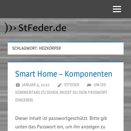
Zum
Inhalt
Menü
StFeder.de
springen
SCHLAGWORT:
HEIZKÖRPER
Smart Home – Komponenten
JANUAR 9, 2022
STFEDER
UM DIE
KOMMENTARE ZU SEHEN, MUSST DU DEIN PASSWORT
EINGEBEN.
Dieser Inhalt ist passwortgeschützt. Bitte gib
unten das Passwort ein, um ihn anzeigen zu