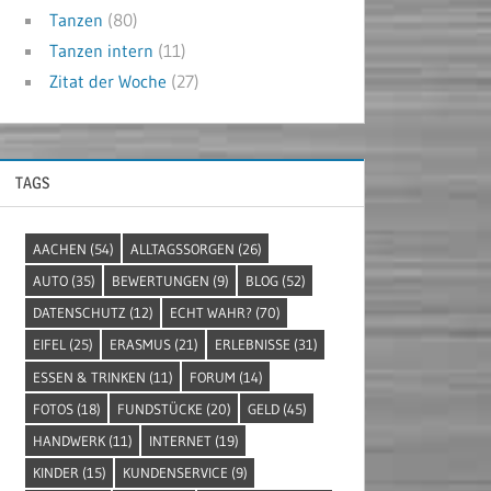
Tanzen
(80)
Tanzen intern
(11)
Zitat der Woche
(27)
TAGS
AACHEN
(54)
ALLTAGSSORGEN
(26)
AUTO
(35)
BEWERTUNGEN
(9)
BLOG
(52)
DATENSCHUTZ
(12)
ECHT WAHR?
(70)
EIFEL
(25)
ERASMUS
(21)
ERLEBNISSE
(31)
ESSEN & TRINKEN
(11)
FORUM
(14)
FOTOS
(18)
FUNDSTÜCKE
(20)
GELD
(45)
HANDWERK
(11)
INTERNET
(19)
KINDER
(15)
KUNDENSERVICE
(9)