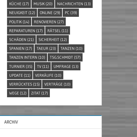
KÜCHE
(17)
MUSIK
(20)
NACHRICHTEN
(13)
NEUIGKEIT
(12)
ONLINE
(29)
PC
(39)
POLITIK
(14)
RENOVIEREN
(27)
REPARATUREN
(17)
RÄTSEL
(11)
SCHÄDEN
(21)
SICHERHEIT
(12)
SPANIEN
(17)
TAEUR
(23)
TANZEN
(10)
TANZEN INTERN
(10)
TSG.SCHMIDT
(57)
TURNIER
(35)
TV
(11)
UMFRAGE
(13)
UPDATE
(11)
VERKÄUFE
(10)
VERRÜCKTES
(15)
VERTRÄGE
(10)
WEGE
(12)
ZITAT
(17)
ARCHIV