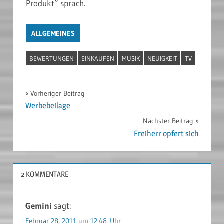
Produkt” sprach.
ALLGEMEINES
BEWERTUNGEN
EINKAUFEN
MUSIK
NEUIGKEIT
TV
Beitragsnavigation
Vorheriger Beitrag
Werbebeilage
Nächster Beitrag
Freiherr opfert sich
2 KOMMENTARE
Gemini
sagt:
Februar 28, 2011 um 12:48 Uhr