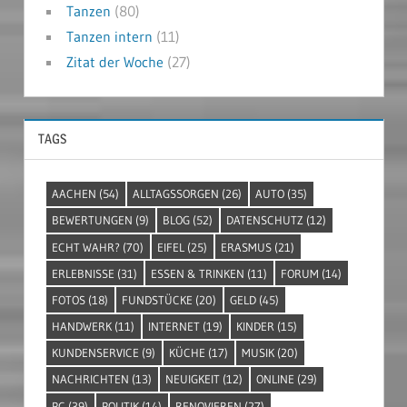
Tanzen
(80)
Tanzen intern
(11)
Zitat der Woche
(27)
TAGS
AACHEN
(54)
ALLTAGSSORGEN
(26)
AUTO
(35)
BEWERTUNGEN
(9)
BLOG
(52)
DATENSCHUTZ
(12)
ECHT WAHR?
(70)
EIFEL
(25)
ERASMUS
(21)
ERLEBNISSE
(31)
ESSEN & TRINKEN
(11)
FORUM
(14)
FOTOS
(18)
FUNDSTÜCKE
(20)
GELD
(45)
HANDWERK
(11)
INTERNET
(19)
KINDER
(15)
KUNDENSERVICE
(9)
KÜCHE
(17)
MUSIK
(20)
NACHRICHTEN
(13)
NEUIGKEIT
(12)
ONLINE
(29)
PC
(39)
POLITIK
(14)
RENOVIEREN
(27)