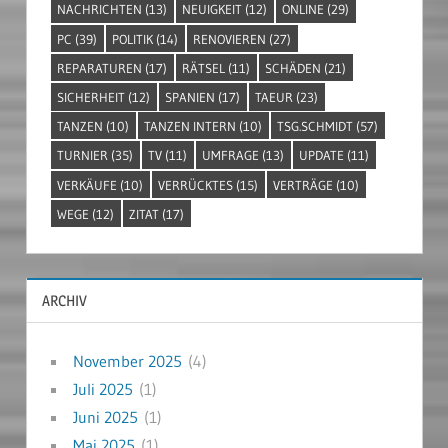
NACHRICHTEN
(13)
NEUIGKEIT
(12)
ONLINE
(29)
PC
(39)
POLITIK
(14)
RENOVIEREN
(27)
REPARATUREN
(17)
RÄTSEL
(11)
SCHÄDEN
(21)
SICHERHEIT
(12)
SPANIEN
(17)
TAEUR
(23)
TANZEN
(10)
TANZEN INTERN
(10)
TSG.SCHMIDT
(57)
TURNIER
(35)
TV
(11)
UMFRAGE
(13)
UPDATE
(11)
VERKÄUFE
(10)
VERRÜCKTES
(15)
VERTRÄGE
(10)
WEGE
(12)
ZITAT
(17)
ARCHIV
November 2025
(4)
Juli 2025
(1)
Juni 2025
(1)
Mai 2025
(1)