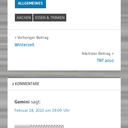
ALLGEMEINES
AACHEN
ESSEN & TRINKEN
Beitragsnavigation
Vorheriger Beitrag
Winterzeit
Nächster Beitrag
TNT 2010
2 KOMMENTARE
Gemini
sagt:
Februar 18, 2010 um 19:09 Uhr
iiiiiiiiiiiiiihhhhhhhhhhhhh