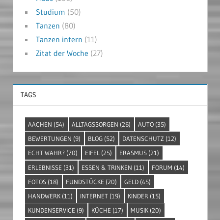
Studium
(50)
Tanzen
(80)
Tanzen intern
(11)
Zitat der Woche
(27)
TAGS
AACHEN
(54)
ALLTAGSSORGEN
(26)
AUTO
(35)
BEWERTUNGEN
(9)
BLOG
(52)
DATENSCHUTZ
(12)
ECHT WAHR?
(70)
EIFEL
(25)
ERASMUS
(21)
ERLEBNISSE
(31)
ESSEN & TRINKEN
(11)
FORUM
(14)
FOTOS
(18)
FUNDSTÜCKE
(20)
GELD
(45)
HANDWERK
(11)
INTERNET
(19)
KINDER
(15)
KUNDENSERVICE
(9)
KÜCHE
(17)
MUSIK
(20)