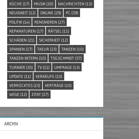
KÜCHE
(17)
MUSIK
(20)
NACHRICHTEN
(13)
NEUIGKEIT
(12)
ONLINE
(29)
PC
(39)
POLITIK
(14)
RENOVIEREN
(27)
REPARATUREN
(17)
RÄTSEL
(11)
SCHÄDEN
(21)
SICHERHEIT
(12)
SPANIEN
(17)
TAEUR
(23)
TANZEN
(10)
TANZEN INTERN
(10)
TSG.SCHMIDT
(57)
TURNIER
(35)
TV
(11)
UMFRAGE
(13)
UPDATE
(11)
VERKÄUFE
(10)
VERRÜCKTES
(15)
VERTRÄGE
(10)
WEGE
(12)
ZITAT
(17)
ARCHIV