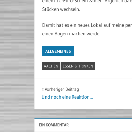
einem 10-Euro-Schein zahlen. Ärgerlich dab
Stücken wechseln.
Damit hat es ein neues Lokal auf meine pers
einen Bogen machen werde.
ALLGEMEINES
AACHEN
ESSEN & TRINKEN
Beitragsnavigation
Vorheriger Beitrag
Und noch eine Reaktion…
EIN KOMMENTAR