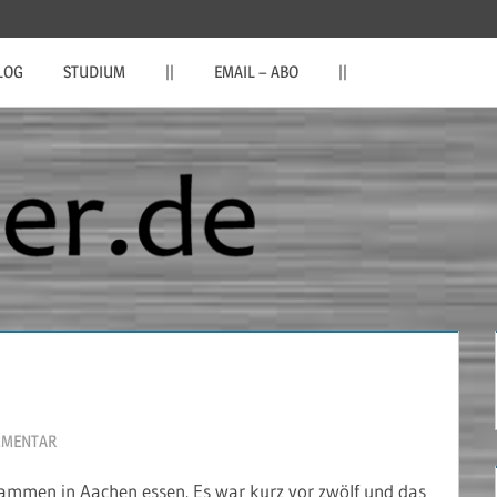
LOG
STUDIUM
||
EMAIL – ABO
||
MMENTAR
sammen in Aachen essen. Es war kurz vor zwölf und das