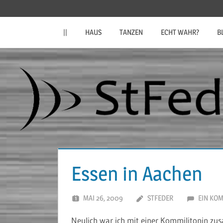
Zum
StFeder.de
Inhalt
||
HAUS
TANZEN
ECHT WAHR?
B
springen
Essen in Aachen
MAI 26, 2009
STFEDER
EIN KO
Neulich war ich mit einer Kommilitonin zu