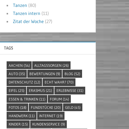
Tanzen
(80)
Tanzen intern
(11)
Zitat der Woche
(27)
TAGS
AACHEN
(54)
ALLTAGSSORGEN
(26)
AUTO
(35)
BEWERTUNGEN
(9)
BLOG
(52)
DATENSCHUTZ
(12)
ECHT WAHR?
(70)
EIFEL
(25)
ERASMUS
(21)
ERLEBNISSE
(31)
ESSEN & TRINKEN
(11)
FORUM
(14)
FOTOS
(18)
FUNDSTÜCKE
(20)
GELD
(45)
HANDWERK
(11)
INTERNET
(19)
KINDER
(15)
KUNDENSERVICE
(9)