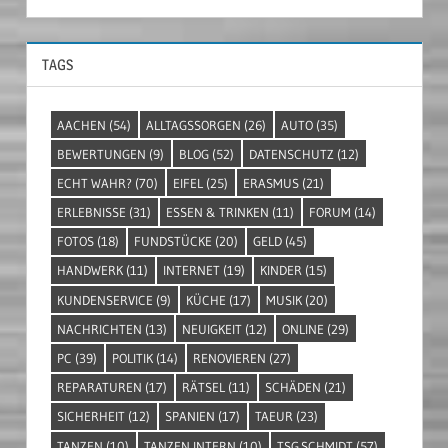
TAGS
AACHEN
(54)
ALLTAGSSORGEN
(26)
AUTO
(35)
BEWERTUNGEN
(9)
BLOG
(52)
DATENSCHUTZ
(12)
ECHT WAHR?
(70)
EIFEL
(25)
ERASMUS
(21)
ERLEBNISSE
(31)
ESSEN & TRINKEN
(11)
FORUM
(14)
FOTOS
(18)
FUNDSTÜCKE
(20)
GELD
(45)
HANDWERK
(11)
INTERNET
(19)
KINDER
(15)
KUNDENSERVICE
(9)
KÜCHE
(17)
MUSIK
(20)
NACHRICHTEN
(13)
NEUIGKEIT
(12)
ONLINE
(29)
PC
(39)
POLITIK
(14)
RENOVIEREN
(27)
REPARATUREN
(17)
RÄTSEL
(11)
SCHÄDEN
(21)
SICHERHEIT
(12)
SPANIEN
(17)
TAEUR
(23)
TANZEN
(10)
TANZEN INTERN
(10)
TSG.SCHMIDT
(57)