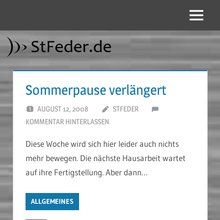
Zum
Inhalt
Menü
StFeder.de
springen
Sommerpause verlängert
AUGUST 12, 2008
STFEDER
KOMMENTAR HINTERLASSEN
Diese Woche wird sich hier leider auch nichts
mehr bewegen. Die nächste Hausarbeit wartet
auf ihre Fertigstellung. Aber dann…
ALLGEMEINES