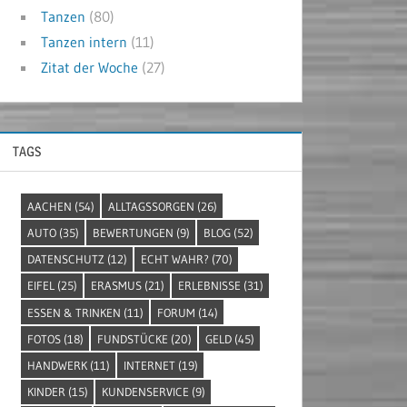
Tanzen
(80)
Tanzen intern
(11)
Zitat der Woche
(27)
TAGS
AACHEN
(54)
ALLTAGSSORGEN
(26)
AUTO
(35)
BEWERTUNGEN
(9)
BLOG
(52)
DATENSCHUTZ
(12)
ECHT WAHR?
(70)
EIFEL
(25)
ERASMUS
(21)
ERLEBNISSE
(31)
ESSEN & TRINKEN
(11)
FORUM
(14)
FOTOS
(18)
FUNDSTÜCKE
(20)
GELD
(45)
HANDWERK
(11)
INTERNET
(19)
KINDER
(15)
KUNDENSERVICE
(9)