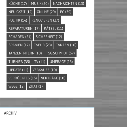
KÜCHE
(17)
MUSIK
(20)
NACHRICHTEN
(13)
NEUIGKEIT
(12)
ONLINE
(29)
PC
(39)
POLITIK
(14)
RENOVIEREN
(27)
REPARATUREN
(17)
RÄTSEL
(11)
SCHÄDEN
(21)
SICHERHEIT
(12)
SPANIEN
(17)
TAEUR
(23)
TANZEN
(10)
TANZEN INTERN
(10)
TSG.SCHMIDT
(57)
TURNIER
(35)
TV
(11)
UMFRAGE
(13)
UPDATE
(11)
VERKÄUFE
(10)
VERRÜCKTES
(15)
VERTRÄGE
(10)
WEGE
(12)
ZITAT
(17)
ARCHIV