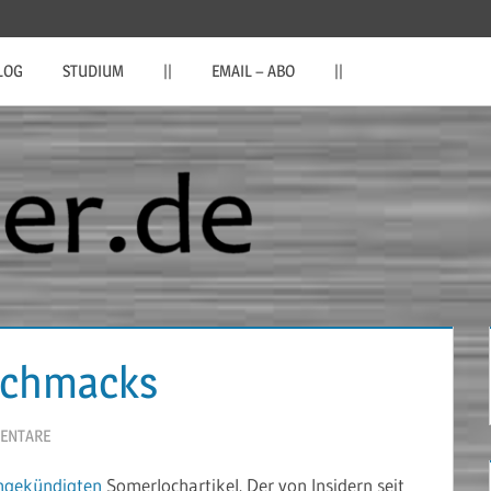
LOG
STUDIUM
||
EMAIL – ABO
||
schmacks
ENTARE
angekündigten
Somerlochartikel. Der von Insidern seit