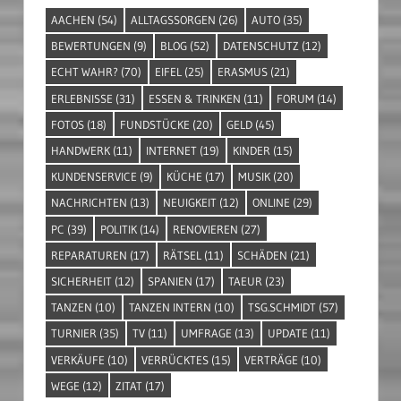
AACHEN
(54)
ALLTAGSSORGEN
(26)
AUTO
(35)
BEWERTUNGEN
(9)
BLOG
(52)
DATENSCHUTZ
(12)
ECHT WAHR?
(70)
EIFEL
(25)
ERASMUS
(21)
ERLEBNISSE
(31)
ESSEN & TRINKEN
(11)
FORUM
(14)
FOTOS
(18)
FUNDSTÜCKE
(20)
GELD
(45)
HANDWERK
(11)
INTERNET
(19)
KINDER
(15)
KUNDENSERVICE
(9)
KÜCHE
(17)
MUSIK
(20)
NACHRICHTEN
(13)
NEUIGKEIT
(12)
ONLINE
(29)
PC
(39)
POLITIK
(14)
RENOVIEREN
(27)
REPARATUREN
(17)
RÄTSEL
(11)
SCHÄDEN
(21)
SICHERHEIT
(12)
SPANIEN
(17)
TAEUR
(23)
TANZEN
(10)
TANZEN INTERN
(10)
TSG.SCHMIDT
(57)
TURNIER
(35)
TV
(11)
UMFRAGE
(13)
UPDATE
(11)
VERKÄUFE
(10)
VERRÜCKTES
(15)
VERTRÄGE
(10)
WEGE
(12)
ZITAT
(17)