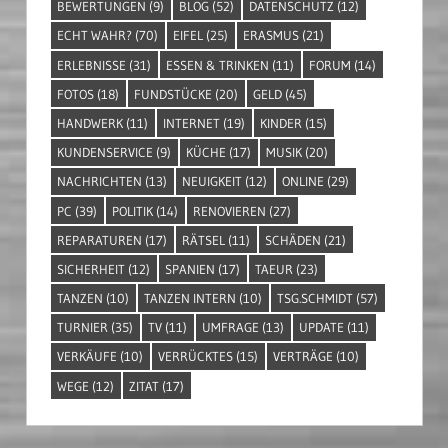
BEWERTUNGEN
(9)
BLOG
(52)
DATENSCHUTZ
(12)
ECHT WAHR?
(70)
EIFEL
(25)
ERASMUS
(21)
ERLEBNISSE
(31)
ESSEN & TRINKEN
(11)
FORUM
(14)
FOTOS
(18)
FUNDSTÜCKE
(20)
GELD
(45)
HANDWERK
(11)
INTERNET
(19)
KINDER
(15)
KUNDENSERVICE
(9)
KÜCHE
(17)
MUSIK
(20)
NACHRICHTEN
(13)
NEUIGKEIT
(12)
ONLINE
(29)
PC
(39)
POLITIK
(14)
RENOVIEREN
(27)
REPARATUREN
(17)
RÄTSEL
(11)
SCHÄDEN
(21)
SICHERHEIT
(12)
SPANIEN
(17)
TAEUR
(23)
TANZEN
(10)
TANZEN INTERN
(10)
TSG.SCHMIDT
(57)
TURNIER
(35)
TV
(11)
UMFRAGE
(13)
UPDATE
(11)
VERKÄUFE
(10)
VERRÜCKTES
(15)
VERTRÄGE
(10)
WEGE
(12)
ZITAT
(17)