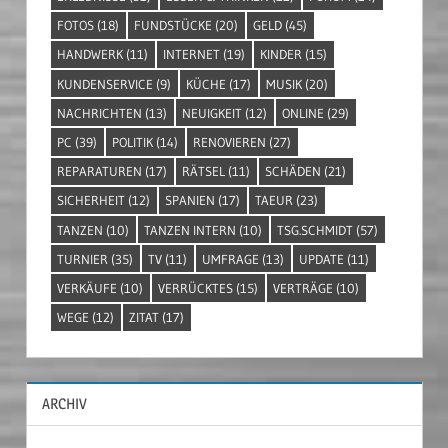
FOTOS
(18)
FUNDSTÜCKE
(20)
GELD
(45)
HANDWERK
(11)
INTERNET
(19)
KINDER
(15)
KUNDENSERVICE
(9)
KÜCHE
(17)
MUSIK
(20)
NACHRICHTEN
(13)
NEUIGKEIT
(12)
ONLINE
(29)
PC
(39)
POLITIK
(14)
RENOVIEREN
(27)
REPARATUREN
(17)
RÄTSEL
(11)
SCHÄDEN
(21)
SICHERHEIT
(12)
SPANIEN
(17)
TAEUR
(23)
TANZEN
(10)
TANZEN INTERN
(10)
TSG.SCHMIDT
(57)
TURNIER
(35)
TV
(11)
UMFRAGE
(13)
UPDATE
(11)
VERKÄUFE
(10)
VERRÜCKTES
(15)
VERTRÄGE
(10)
WEGE
(12)
ZITAT
(17)
ARCHIV