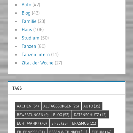
Auto
(42)
Blog
(43)
Familie
(23)
Haus
(106)
Studium
(50)
Tanzen
(80)
Tanzen intern
(11)
Zitat der Woche
(27)
TAGS
AACHEN
(54)
ALLTAGSSORGEN
(26)
AUTO
(35)
BEWERTUNGEN
(9)
BLOG
(52)
DATENSCHUTZ
(12)
ECHT WAHR?
(70)
EIFEL
(25)
ERASMUS
(21)
ERLEBNISSE
(31)
ESSEN & TRINKEN
(11)
FORUM
(14)