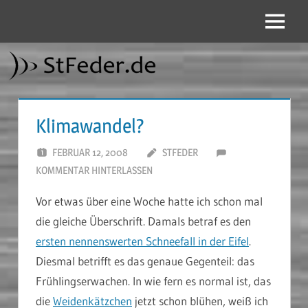
Zum
Inhalt
Menü
StFeder.de
springen
Klimawandel?
FEBRUAR 12, 2008
STFEDER
KOMMENTAR HINTERLASSEN
Vor etwas über eine Woche hatte ich schon mal
die gleiche Überschrift. Damals betraf es den
ersten nennenswerten Schneefall in der Eifel
.
Diesmal betrifft es das genaue Gegenteil: das
Frühlingserwachen. In wie fern es normal ist, das
die
Weidenkätzchen
jetzt schon blühen, weiß ich