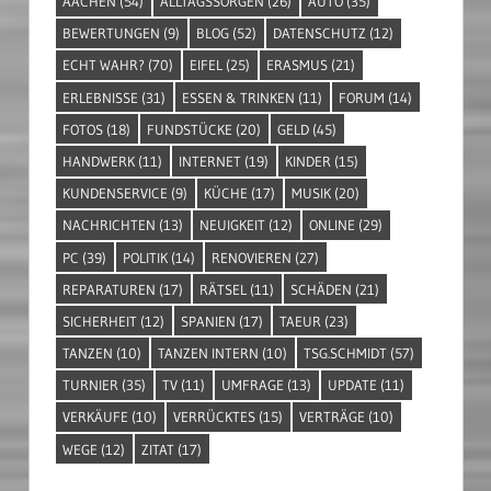
AACHEN
(54)
ALLTAGSSORGEN
(26)
AUTO
(35)
BEWERTUNGEN
(9)
BLOG
(52)
DATENSCHUTZ
(12)
ECHT WAHR?
(70)
EIFEL
(25)
ERASMUS
(21)
ERLEBNISSE
(31)
ESSEN & TRINKEN
(11)
FORUM
(14)
FOTOS
(18)
FUNDSTÜCKE
(20)
GELD
(45)
HANDWERK
(11)
INTERNET
(19)
KINDER
(15)
KUNDENSERVICE
(9)
KÜCHE
(17)
MUSIK
(20)
NACHRICHTEN
(13)
NEUIGKEIT
(12)
ONLINE
(29)
PC
(39)
POLITIK
(14)
RENOVIEREN
(27)
REPARATUREN
(17)
RÄTSEL
(11)
SCHÄDEN
(21)
SICHERHEIT
(12)
SPANIEN
(17)
TAEUR
(23)
TANZEN
(10)
TANZEN INTERN
(10)
TSG.SCHMIDT
(57)
TURNIER
(35)
TV
(11)
UMFRAGE
(13)
UPDATE
(11)
VERKÄUFE
(10)
VERRÜCKTES
(15)
VERTRÄGE
(10)
WEGE
(12)
ZITAT
(17)