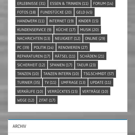
ERLEBNISSE
(31)
ESSEN & TRINKEN
(11)
FORUM
(14)
FOTOS
(18)
FUNDSTÜCKE
(20)
GELD
(45)
HANDWERK
(11)
INTERNET
(19)
KINDER
(15)
KUNDENSERVICE
(9)
KÜCHE
(17)
MUSIK
(20)
NACHRICHTEN
(13)
NEUIGKEIT
(12)
ONLINE
(29)
PC
(39)
POLITIK
(14)
RENOVIEREN
(27)
REPARATUREN
(17)
RÄTSEL
(11)
SCHÄDEN
(21)
SICHERHEIT
(12)
SPANIEN
(17)
TAEUR
(23)
TANZEN
(10)
TANZEN INTERN
(10)
TSG.SCHMIDT
(57)
TURNIER
(35)
TV
(11)
UMFRAGE
(13)
UPDATE
(11)
VERKÄUFE
(10)
VERRÜCKTES
(15)
VERTRÄGE
(10)
WEGE
(12)
ZITAT
(17)
ARCHIV