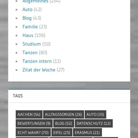
Allgemeines
(254)
Auto
(42)
Blog
(43)
Familie
(23)
Haus
(106)
Studium
(50)
Tanzen
(80)
Tanzen intern
(11)
Zitat der Woche
(27)
TAGS
AACHEN
(54)
ALLTAGSSORGEN
(26)
AUTO
(35)
BEWERTUNGEN
(9)
BLOG
(52)
DATENSCHUTZ
(12)
ECHT WAHR?
(70)
EIFEL
(25)
ERASMUS
(21)