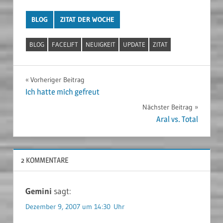
BLOG
ZITAT DER WOCHE
BLOG
FACELIFT
NEUIGKEIT
UPDATE
ZITAT
Beitragsnavigation
Vorheriger Beitrag
Ich hatte mich gefreut
Nächster Beitrag
Aral vs. Total
2 KOMMENTARE
Gemini
sagt:
Dezember 9, 2007 um 14:30 Uhr