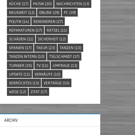
KÜCHE
(17)
MUSIK
(20)
NACHRICHTEN
(13)
NEUIGKEIT
(12)
ONLINE
(29)
PC
(39)
POLITIK
(14)
RENOVIEREN
(27)
REPARATUREN
(17)
RÄTSEL
(11)
SCHÄDEN
(21)
SICHERHEIT
(12)
SPANIEN
(17)
TAEUR
(23)
TANZEN
(10)
TANZEN INTERN
(10)
TSG.SCHMIDT
(57)
TURNIER
(35)
TV
(11)
UMFRAGE
(13)
UPDATE
(11)
VERKÄUFE
(10)
VERRÜCKTES
(15)
VERTRÄGE
(10)
WEGE
(12)
ZITAT
(17)
ARCHIV