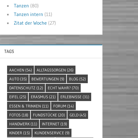
Tanzen
(80)
Tanzen intern
(11)
Zitat der Woche
(27)
TAGS
AACHEN
(54)
ALLTAGSSORGEN
(26)
AUTO
(35)
BEWERTUNGEN
(9)
BLOG
(52)
DATENSCHUTZ
(12)
ECHT WAHR?
(70)
EIFEL
(25)
ERASMUS
(21)
ERLEBNISSE
(31)
ESSEN & TRINKEN
(11)
FORUM
(14)
FOTOS
(18)
FUNDSTÜCKE
(20)
GELD
(45)
HANDWERK
(11)
INTERNET
(19)
KINDER
(15)
KUNDENSERVICE
(9)