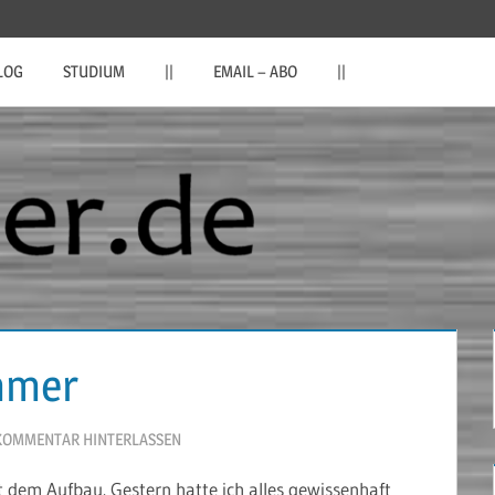
LOG
STUDIUM
||
EMAIL – ABO
||
mmer
KOMMENTAR HINTERLASSEN
t dem Aufbau. Gestern hatte ich alles gewissenhaft