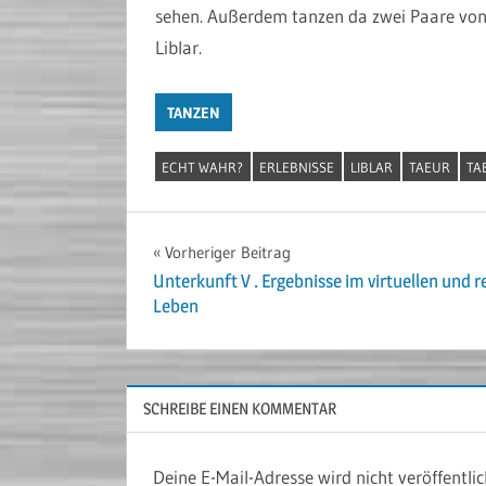
sehen. Außerdem tanzen da zwei Paare von 
Liblar.
TANZEN
ECHT WAHR?
ERLEBNISSE
LIBLAR
TAEUR
TA
Beitragsnavigation
Vorheriger Beitrag
Unterkunft V . Ergebnisse im virtuellen und r
Leben
SCHREIBE EINEN KOMMENTAR
Deine E-Mail-Adresse wird nicht veröffentlic