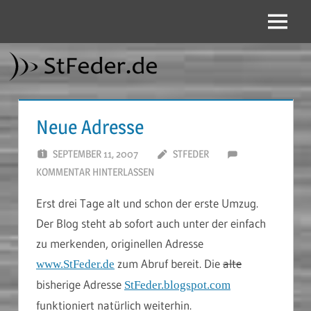
Zum
Inhalt
Menü
StFeder.de
springen
Neue Adresse
SEPTEMBER 11, 2007
STFEDER
KOMMENTAR HINTERLASSEN
Erst drei Tage alt und schon der erste Umzug.
Der Blog steht ab sofort auch unter der einfach
zu merkenden, originellen Adresse
zum Abruf bereit. Die
alte
www.StFeder.de
bisherige Adresse
StFeder.blogspot.com
funktioniert natürlich weiterhin.