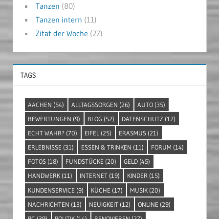
Tanzen
(80)
Tanzen intern
(11)
Zitat der Woche
(27)
TAGS
AACHEN
(54)
ALLTAGSSORGEN
(26)
AUTO
(35)
BEWERTUNGEN
(9)
BLOG
(52)
DATENSCHUTZ
(12)
ECHT WAHR?
(70)
EIFEL
(25)
ERASMUS
(21)
ERLEBNISSE
(31)
ESSEN & TRINKEN
(11)
FORUM
(14)
FOTOS
(18)
FUNDSTÜCKE
(20)
GELD
(45)
HANDWERK
(11)
INTERNET
(19)
KINDER
(15)
KUNDENSERVICE
(9)
KÜCHE
(17)
MUSIK
(20)
NACHRICHTEN
(13)
NEUIGKEIT
(12)
ONLINE
(29)
PC
(39)
POLITIK
(14)
RENOVIEREN
(27)