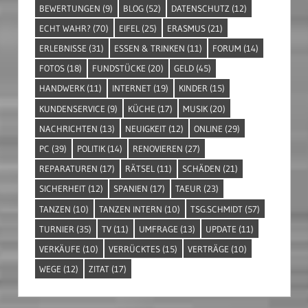
BEWERTUNGEN
(9)
BLOG
(52)
DATENSCHUTZ
(12)
ECHT WAHR?
(70)
EIFEL
(25)
ERASMUS
(21)
ERLEBNISSE
(31)
ESSEN & TRINKEN
(11)
FORUM
(14)
FOTOS
(18)
FUNDSTÜCKE
(20)
GELD
(45)
HANDWERK
(11)
INTERNET
(19)
KINDER
(15)
KUNDENSERVICE
(9)
KÜCHE
(17)
MUSIK
(20)
NACHRICHTEN
(13)
NEUIGKEIT
(12)
ONLINE
(29)
PC
(39)
POLITIK
(14)
RENOVIEREN
(27)
REPARATUREN
(17)
RÄTSEL
(11)
SCHÄDEN
(21)
SICHERHEIT
(12)
SPANIEN
(17)
TAEUR
(23)
TANZEN
(10)
TANZEN INTERN
(10)
TSG.SCHMIDT
(57)
TURNIER
(35)
TV
(11)
UMFRAGE
(13)
UPDATE
(11)
VERKÄUFE
(10)
VERRÜCKTES
(15)
VERTRÄGE
(10)
WEGE
(12)
ZITAT
(17)