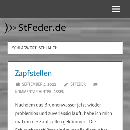
Zum
Inhalt
Menü
StFeder.de
springen
SCHLAGWORT:
SCHLAUCH
Zapfstellen
SEPTEMBER 4, 2022
STFEDER
KOMMENTAR HINTERLASSEN
Nachdem das Brunnenwasser jetzt wieder
problemlos und zuverlässig läuft, habe ich mich
mal um die Zapfstellen gekümmert. Die
Schlauchanschlüsse sind zwar alle dicht, aber