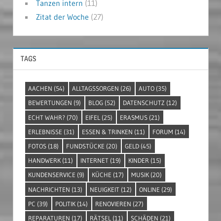
Tanzen intern
(11)
Zitat der Woche
(27)
TAGS
AACHEN
(54)
ALLTAGSSORGEN
(26)
AUTO
(35)
BEWERTUNGEN
(9)
BLOG
(52)
DATENSCHUTZ
(12)
ECHT WAHR?
(70)
EIFEL
(25)
ERASMUS
(21)
ERLEBNISSE
(31)
ESSEN & TRINKEN
(11)
FORUM
(14)
FOTOS
(18)
FUNDSTÜCKE
(20)
GELD
(45)
HANDWERK
(11)
INTERNET
(19)
KINDER
(15)
KUNDENSERVICE
(9)
KÜCHE
(17)
MUSIK
(20)
NACHRICHTEN
(13)
NEUIGKEIT
(12)
ONLINE
(29)
PC
(39)
POLITIK
(14)
RENOVIEREN
(27)
REPARATUREN
(17)
RÄTSEL
(11)
SCHÄDEN
(21)