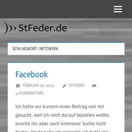
Zum
Inhalt
Menü
StFeder.de
springen
SCHLAGWORT:
NETZWERK
Facebook
FEBRUAR 18, 2022
STFEDER
4 KOMMENTARE
Ich hatte vor kurzem einen Beitrag von mir
gesucht, weil ich mich darauf beziehen wollte,
konnte ihn aber nach intensiver Suche nicht
finden. Heute habe ich gemerkt: ich hatte ihn