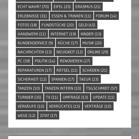
ECHT WAHR?
(70)
EIFEL
(25)
ERASMUS
(21)
ERLEBNISSE
(31)
ESSEN & TRINKEN
(11)
FORUM
(14)
FOTOS
(18)
FUNDSTÜCKE
(20)
GELD
(45)
HANDWERK
(11)
INTERNET
(19)
KINDER
(15)
KUNDENSERVICE
(9)
KÜCHE
(17)
MUSIK
(20)
NACHRICHTEN
(13)
NEUIGKEIT
(12)
ONLINE
(29)
PC
(39)
POLITIK
(14)
RENOVIEREN
(27)
REPARATUREN
(17)
RÄTSEL
(11)
SCHÄDEN
(21)
SICHERHEIT
(12)
SPANIEN
(17)
TAEUR
(23)
TANZEN
(10)
TANZEN INTERN
(10)
TSG.SCHMIDT
(57)
TURNIER
(35)
TV
(11)
UMFRAGE
(13)
UPDATE
(11)
VERKÄUFE
(10)
VERRÜCKTES
(15)
VERTRÄGE
(10)
WEGE
(12)
ZITAT
(17)