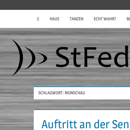
Zum
StFeder.de
Inhalt
||
HAUS
TANZEN
ECHT WAHR?
B
springen
SCHLAGWORT:
MONSCHAU
Auftritt an der Se