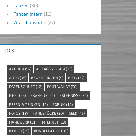
Tanzen
(80)
Tanzen intern
(11)
Zitat der Woche
(27)
TAGS
AACHEN
(54)
ALLTAGSSORGEN
(26)
AUTO
(35)
BEWERTUNGEN
(9)
BLOG
(52)
DATENSCHUTZ
(12)
ECHT WAHR?
(70)
EIFEL
(25)
ERASMUS
(21)
ERLEBNISSE
(31)
ESSEN & TRINKEN
(11)
FORUM
(14)
FOTOS
(18)
FUNDSTÜCKE
(20)
GELD
(45)
HANDWERK
(11)
INTERNET
(19)
KINDER
(15)
KUNDENSERVICE
(9)