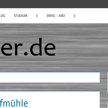
LOG
STUDIUM
||
EMAIL – ABO
||
nfmühle