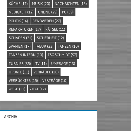
KÜCHE
(17)
MUSIK
(20)
NACHRICHTEN
(13)
NEUIGKEIT
(12)
ONLINE
(29)
PC
(39)
POLITIK
(14)
RENOVIEREN
(27)
REPARATUREN
(17)
RÄTSEL
(11)
SCHÄDEN
(21)
SICHERHEIT
(12)
SPANIEN
(17)
TAEUR
(23)
TANZEN
(10)
TANZEN INTERN
(10)
TSG.SCHMIDT
(57)
TURNIER
(35)
TV
(11)
UMFRAGE
(13)
UPDATE
(11)
VERKÄUFE
(10)
VERRÜCKTES
(15)
VERTRÄGE
(10)
WEGE
(12)
ZITAT
(17)
ARCHIV