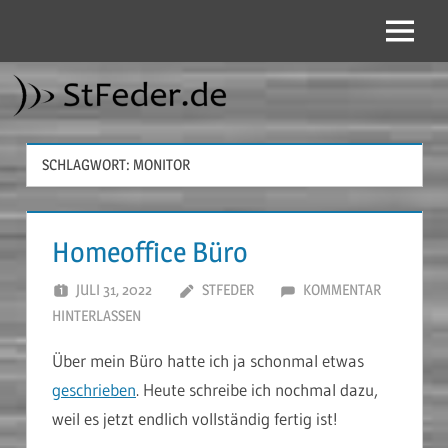
Zum
Inhalt
Menü
StFeder.de
springen
SCHLAGWORT:
MONITOR
Homeoffice Büro
JULI 31, 2022
STFEDER
KOMMENTAR
HINTERLASSEN
Über mein Büro hatte ich ja schonmal etwas
geschrieben
. Heute schreibe ich nochmal dazu,
weil es jetzt endlich vollständig fertig ist!