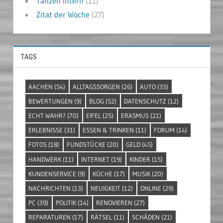
Tanzen intern
(11)
Zitat der Woche
(27)
TAGS
AACHEN
(54)
ALLTAGSSORGEN
(26)
AUTO
(35)
BEWERTUNGEN
(9)
BLOG
(52)
DATENSCHUTZ
(12)
ECHT WAHR?
(70)
EIFEL
(25)
ERASMUS
(21)
ERLEBNISSE
(31)
ESSEN & TRINKEN
(11)
FORUM
(14)
FOTOS
(18)
FUNDSTÜCKE
(20)
GELD
(45)
HANDWERK
(11)
INTERNET
(19)
KINDER
(15)
KUNDENSERVICE
(9)
KÜCHE
(17)
MUSIK
(20)
NACHRICHTEN
(13)
NEUIGKEIT
(12)
ONLINE
(29)
PC
(39)
POLITIK
(14)
RENOVIEREN
(27)
REPARATUREN
(17)
RÄTSEL
(11)
SCHÄDEN
(21)