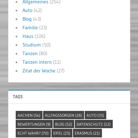
Allgemeines
(254)
Auto
(42)
Blog
(43)
Familie
(23)
Haus
(106)
Studium
(50)
Tanzen
(80)
Tanzen intern
(11)
Zitat der Woche
(27)
TAGS
AACHEN
(54)
ALLTAGSSORGEN
(26)
AUTO
(35)
BEWERTUNGEN
(9)
BLOG
(52)
DATENSCHUTZ
(12)
ECHT WAHR?
(70)
EIFEL
(25)
ERASMUS
(21)