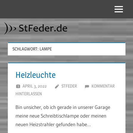
Zum
Inhalt
Menü
StFeder.de
springen
SCHLAGWORT:
LAMPE
Heizleuchte
APRIL 3, 2022
STFEDER
KOMMENTAR
HINTERLASSEN
Bin unsicher, ob ich gerade in unserer Garage
meine neue Schreibtischlampe oder meinen
neuen Heizstrahler gefunden habe…