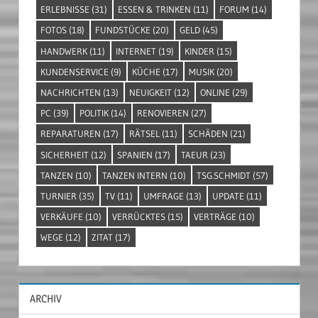
ERLEBNISSE
(31)
ESSEN & TRINKEN
(11)
FORUM
(14)
FOTOS
(18)
FUNDSTÜCKE
(20)
GELD
(45)
HANDWERK
(11)
INTERNET
(19)
KINDER
(15)
KUNDENSERVICE
(9)
KÜCHE
(17)
MUSIK
(20)
NACHRICHTEN
(13)
NEUIGKEIT
(12)
ONLINE
(29)
PC
(39)
POLITIK
(14)
RENOVIEREN
(27)
REPARATUREN
(17)
RÄTSEL
(11)
SCHÄDEN
(21)
SICHERHEIT
(12)
SPANIEN
(17)
TAEUR
(23)
TANZEN
(10)
TANZEN INTERN
(10)
TSG.SCHMIDT
(57)
TURNIER
(35)
TV
(11)
UMFRAGE
(13)
UPDATE
(11)
VERKÄUFE
(10)
VERRÜCKTES
(15)
VERTRÄGE
(10)
WEGE
(12)
ZITAT
(17)
ARCHIV