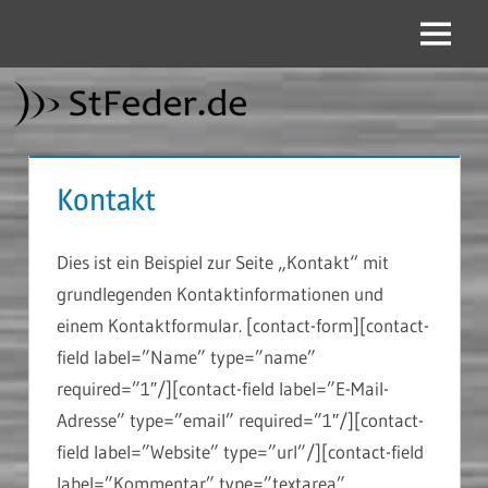
Zum
Inhalt
Menü
StFeder.de
springen
Kontakt
Dies ist ein Beispiel zur Seite „Kontakt“ mit
grundlegenden Kontaktinformationen und
einem Kontaktformular. [contact-form][contact-
field label=”Name” type=”name”
required=”1″/][contact-field label=”E-Mail-
Adresse” type=”email” required=”1″/][contact-
field label=”Website” type=”url”/][contact-field
label=”Kommentar” type=”textarea”