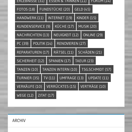
ERLEBNISSE
(31)
ESSEN & TRINKEN
(11)
FORUM
(14)
FOTOS
(18)
FUNDSTÜCKE
(20)
GELD
(45)
HANDWERK
(11)
INTERNET
(19)
KINDER
(15)
KUNDENSERVICE
(9)
KÜCHE
(17)
MUSIK
(20)
NACHRICHTEN
(13)
NEUIGKEIT
(12)
ONLINE
(29)
PC
(39)
POLITIK
(14)
RENOVIEREN
(27)
REPARATUREN
(17)
RÄTSEL
(11)
SCHÄDEN
(21)
SICHERHEIT
(12)
SPANIEN
(17)
TAEUR
(23)
TANZEN
(10)
TANZEN INTERN
(10)
TSG.SCHMIDT
(57)
TURNIER
(35)
TV
(11)
UMFRAGE
(13)
UPDATE
(11)
VERKÄUFE
(10)
VERRÜCKTES
(15)
VERTRÄGE
(10)
WEGE
(12)
ZITAT
(17)
ARCHIV