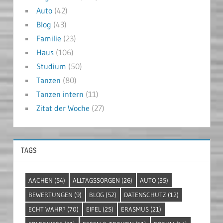
Auto
(42)
Blog
(43)
Familie
(23)
Haus
(106)
Studium
(50)
Tanzen
(80)
Tanzen intern
(11)
Zitat der Woche
(27)
TAGS
AACHEN
(54)
ALLTAGSSORGEN
(26)
AUTO
(35)
BEWERTUNGEN
(9)
BLOG
(52)
DATENSCHUTZ
(12)
ECHT WAHR?
(70)
EIFEL
(25)
ERASMUS
(21)