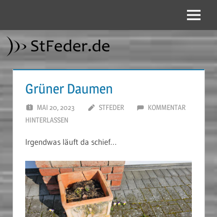
Zum
Inhalt
Menü
StFeder.de
springen
Grüner Daumen
MAI 20, 2023
STFEDER
KOMMENTAR
HINTERLASSEN
Irgendwas läuft da schief…