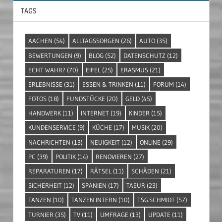
TAGS
AACHEN
(54)
ALLTAGSSORGEN
(26)
AUTO
(35)
BEWERTUNGEN
(9)
BLOG
(52)
DATENSCHUTZ
(12)
ECHT WAHR?
(70)
EIFEL
(25)
ERASMUS
(21)
ERLEBNISSE
(31)
ESSEN & TRINKEN
(11)
FORUM
(14)
FOTOS
(18)
FUNDSTÜCKE
(20)
GELD
(45)
HANDWERK
(11)
INTERNET
(19)
KINDER
(15)
KUNDENSERVICE
(9)
KÜCHE
(17)
MUSIK
(20)
NACHRICHTEN
(13)
NEUIGKEIT
(12)
ONLINE
(29)
PC
(39)
POLITIK
(14)
RENOVIEREN
(27)
REPARATUREN
(17)
RÄTSEL
(11)
SCHÄDEN
(21)
SICHERHEIT
(12)
SPANIEN
(17)
TAEUR
(23)
TANZEN
(10)
TANZEN INTERN
(10)
TSG.SCHMIDT
(57)
TURNIER
(35)
TV
(11)
UMFRAGE
(13)
UPDATE
(11)