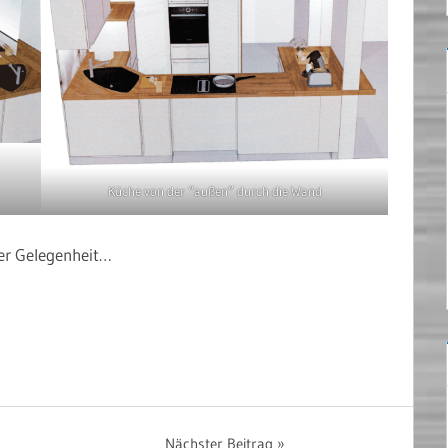
Küche von der “außen” durch die Wand
rer Gelegenheit…
Nächster Beitrag