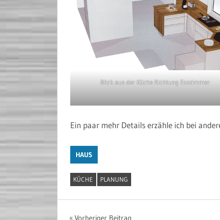
Blick aus der Küche Richtung Esszimmer
Ein paar mehr Details erzähle ich bei ande
HAUS
KÜCHE
PLANUNG
Vorheriger Beitrag