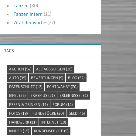
Tanzen
(80)
Tanzen intern
(11)
Zitat der Woche
(27)
TAGS
AACHEN
(54)
ALLTAGSSORGEN
(26)
AUTO
(35)
BEWERTUNGEN
(9)
BLOG
(52)
DATENSCHUTZ
(12)
ECHT WAHR?
(70)
EIFEL
(25)
ERASMUS
(21)
ERLEBNISSE
(31)
ESSEN & TRINKEN
(11)
FORUM
(14)
FOTOS
(18)
FUNDSTÜCKE
(20)
GELD
(45)
HANDWERK
(11)
INTERNET
(19)
KINDER
(15)
KUNDENSERVICE
(9)