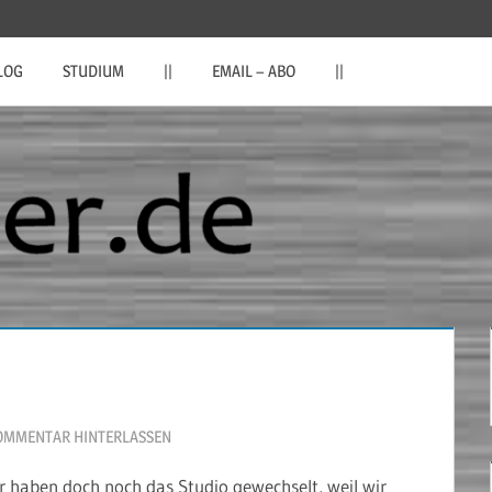
LOG
STUDIUM
||
EMAIL – ABO
||
OMMENTAR HINTERLASSEN
ir haben doch noch das Studio gewechselt, weil wir