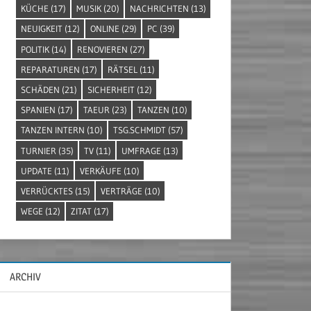
KÜCHE
(17)
MUSIK
(20)
NACHRICHTEN
(13)
NEUIGKEIT
(12)
ONLINE
(29)
PC
(39)
POLITIK
(14)
RENOVIEREN
(27)
REPARATUREN
(17)
RÄTSEL
(11)
SCHÄDEN
(21)
SICHERHEIT
(12)
SPANIEN
(17)
TAEUR
(23)
TANZEN
(10)
TANZEN INTERN
(10)
TSG.SCHMIDT
(57)
TURNIER
(35)
TV
(11)
UMFRAGE
(13)
UPDATE
(11)
VERKÄUFE
(10)
VERRÜCKTES
(15)
VERTRÄGE
(10)
WEGE
(12)
ZITAT
(17)
ARCHIV